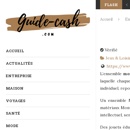
FLASH
Accueil
En
Vérifié
ACCUEIL
Jeux & Loisi
ACTUALITÉS
https://www
L’ensemble
mo
ENTREPRISE
laquelle chaqu
MAISON
individuel, rep
Un ensemble Mo
VOYAGES
matériaux Mont
SANTÉ
intellectuel, s
MODE
Des jouets éduc