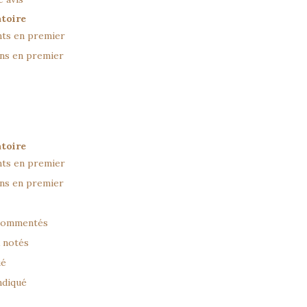
atoire
nts en premier
ens en premier
atoire
nts en premier
ens en premier
 commentés
 notés
ué
ndiqué