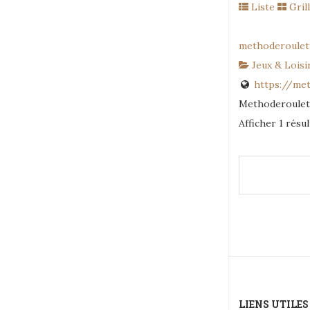
Liste
Gril
methoderoulett
Jeux & Loisi
https://met
Methoderoulette
Afficher 1 résul
LIENS UTILES