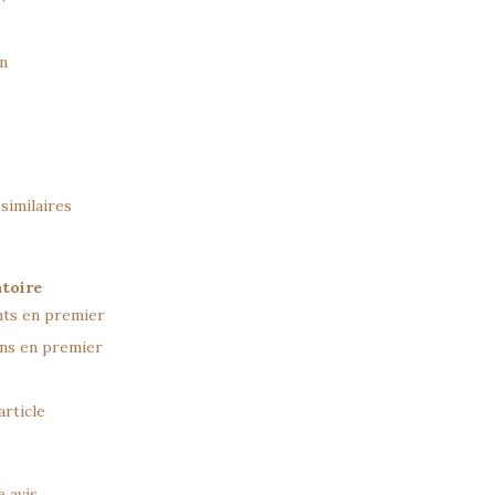
n
similaires
atoire
nts en premier
ens en premier
article
 avis