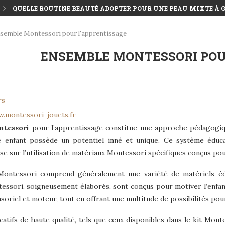
QUELLE ROUTINE BEAUTÉ ADOPTER POUR UNE PEAU MIXTE À G
semble Montessori pour l'apprentissage
ENSEMBLE MONTESSORI POU
rs
.montessori-jouets.fr
ntessori
pour l’apprentissage constitue une approche pédagogiqu
e enfant possède un potentiel inné et unique. Ce système éduca
ose sur l’utilisation de matériaux Montessori spécifiques conçus pou
ntessori comprend généralement une variété de matériels éducat
essori, soigneusement élaborés, sont conçus pour motiver l’enfant 
ensoriel et moteur, tout en offrant une multitude de possibilités pou
atifs de haute qualité, tels que ceux disponibles dans le kit Monte