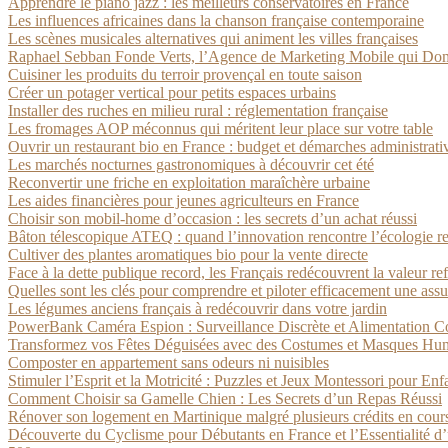
Apprendre le piano jazz : les meilleurs conservatoires en France
Les influences africaines dans la chanson française contemporaine
Les scènes musicales alternatives qui animent les villes françaises
Raphael Sebban Fonde Verts, l’Agence de Marketing Mobile qui Dom
Cuisiner les produits du terroir provençal en toute saison
Créer un potager vertical pour petits espaces urbains
Installer des ruches en milieu rural : réglementation française
Les fromages AOP méconnus qui méritent leur place sur votre table
Ouvrir un restaurant bio en France : budget et démarches administrati
Les marchés nocturnes gastronomiques à découvrir cet été
Reconvertir une friche en exploitation maraîchère urbaine
Les aides financières pour jeunes agriculteurs en France
Choisir son mobil-home d’occasion : les secrets d’un achat réussi
Bâton télescopique ATEQ : quand l’innovation rencontre l’écologie r
Cultiver des plantes aromatiques bio pour la vente directe
Face à la dette publique record, les Français redécouvrent la valeur re
Quelles sont les clés pour comprendre et piloter efficacement une assu
Les légumes anciens français à redécouvrir dans votre jardin
PowerBank Caméra Espion : Surveillance Discrète et Alimentation C
Transformez vos Fêtes Déguisées avec des Costumes et Masques Humou
Composter en appartement sans odeurs ni nuisibles
Stimuler l’Esprit et la Motricité : Puzzles et Jeux Montessori pour Enf
Comment Choisir sa Gamelle Chien : Les Secrets d’un Repas Réussi
Rénover son logement en Martinique malgré plusieurs crédits en cours
Découverte du Cyclisme pour Débutants en France et l’Essentialité d’