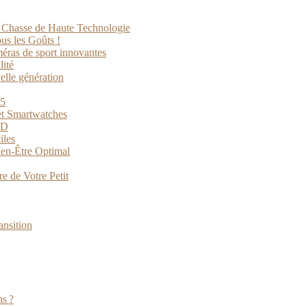
e Chasse de Haute Technologie
us les Goûts !
méras de sport innovantes
lité
elle génération
25
et Smartwatches
3D
iles
ien-Être Optimal
e de Votre Petit
ansition
ns ?