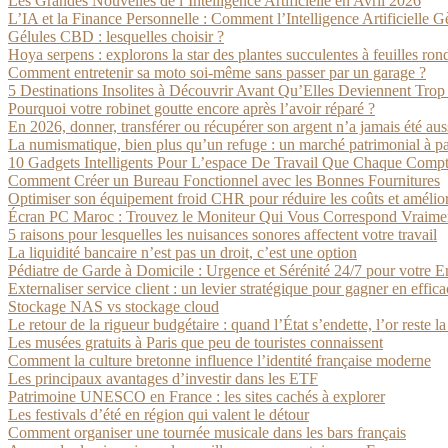
Les Grandes Nouvelles de l’Intelligence Artificielle en Avril 2026
L’IA et la Finance Personnelle : Comment l’Intelligence Artificielle 
Gélules CBD : lesquelles choisir ?
Hoya serpens : explorons la star des plantes succulentes à feuilles ron
Comment entretenir sa moto soi-même sans passer par un garage ?
5 Destinations Insolites à Découvrir Avant Qu’Elles Deviennent Trop
Pourquoi votre robinet goutte encore après l’avoir réparé ?
En 2026, donner, transférer ou récupérer son argent n’a jamais été aus
La numismatique, bien plus qu’un refuge : un marché patrimonial à par
10 Gadgets Intelligents Pour L’espace De Travail Que Chaque Compt
Comment Créer un Bureau Fonctionnel avec les Bonnes Fournitures
Optimiser son équipement froid CHR pour réduire les coûts et amélio
Écran PC Maroc : Trouvez le Moniteur Qui Vous Correspond Vraime
5 raisons pour lesquelles les nuisances sonores affectent votre travail
La liquidité bancaire n’est pas un droit, c’est une option
Pédiatre de Garde à Domicile : Urgence et Sérénité 24/7 pour votre E
Externaliser service client : un levier stratégique pour gagner en effica
Stockage NAS vs stockage cloud
Le retour de la rigueur budgétaire : quand l’État s’endette, l’or reste l
Les musées gratuits à Paris que peu de touristes connaissent
Comment la culture bretonne influence l’identité française moderne
Les principaux avantages d’investir dans les ETF
Patrimoine UNESCO en France : les sites cachés à explorer
Les festivals d’été en région qui valent le détour
Comment organiser une tournée musicale dans les bars français