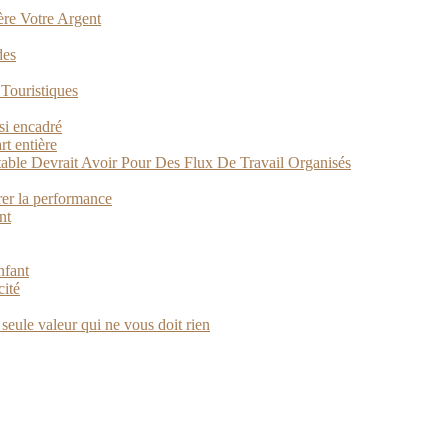
Gère Votre Argent
des
 Touristiques
si encadré
t entière
able Devrait Avoir Pour Des Flux De Travail Organisés
rer la performance
nt
nfant
cité
a seule valeur qui ne vous doit rien