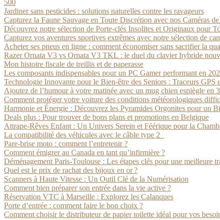
500
Jardiner sans pesticides : solutions naturelles contre les ravageurs
Capturez la Faune Sauvage en Toute Discrétion avec nos Caméras d
Découvrez notre sélection de Porte-clés Insolites et Originaux pour To
Capturez vos aventures sportives extrêmes avec notre sélection de ca
Acheter ses pneus en ligne : comment économiser sans sacrifier la qua
Razer Ornata V3 vs Ornata V3 TKL : le duel du clavier hybride nouv
Mon histoire fiscale de treillis et de paperasse
Les composants indispensables pour un PC Gamer performant en 20
Technologie Innovante pour le Bien-être des Seniors : Traceurs GPS 
Ajoutez de l’humour à votre matinée avec un mug chien espiègle en 
Comment protéger votre voiture des conditions météorologiques diffic
Harmonie et Énergie : Découvrez les Pyramides Orgonites pour un B
Deals plus : Pour trouver de bons plans et promotions en Belgique
Attrape-Rêves Enfant : Un Univers Serein et Féérique pour la Chambr
La compatibilité des véhicules avec le câble type 2
Pare-brise moto : comment l’entretenir ?
Comment émigrer au Canada en tant qu’infirmière ?
Déménagement Paris-Toulouse : Les étapes clés pour une meilleure tr
Quel est le prix de rachat des bijoux en or ?
Scanners à Haute Vitesse : Un Outil Clé de la Numérisation
Comment bien préparer son entrée dans la vie active ?
Réservation VTC à Marseille : Explorez les Calanques
Porte d’entrée : comment faire le bon choix ?
Comment choisir le distributeur de papier toilette idéal pour vos besoi