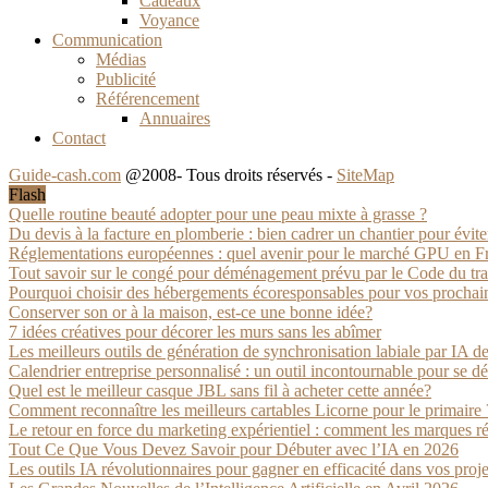
Cadeaux
Voyance
Communication
Médias
Publicité
Référencement
Annuaires
Contact
Guide-cash.com
@2008- Tous droits réservés -
SiteMap
Flash
Quelle routine beauté adopter pour une peau mixte à grasse ?
Du devis à la facture en plomberie : bien cadrer un chantier pour éviter 
Réglementations européennes : quel avenir pour le marché GPU en F
Tout savoir sur le congé pour déménagement prévu par le Code du tra
Pourquoi choisir des hébergements écoresponsables pour vos prochai
Conserver son or à la maison, est-ce une bonne idée?
7 idées créatives pour décorer les murs sans les abîmer
Les meilleurs outils de génération de synchronisation labiale par IA d
Calendrier entreprise personnalisé : un outil incontournable pour se 
Quel est le meilleur casque JBL sans fil à acheter cette année?
Comment reconnaître les meilleurs cartables Licorne pour le primaire 
Le retour en force du marketing expérientiel : comment les marques ré
Tout Ce Que Vous Devez Savoir pour Débuter avec l’IA en 2026
Les outils IA révolutionnaires pour gagner en efficacité dans vos proje