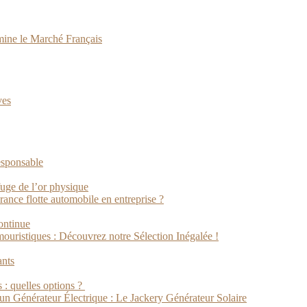
ine le Marché Français
ves
esponsable
fuge de l’or physique
rance flotte automobile en entreprise ?
ontinue
ristiques : Découvrez notre Sélection Inégalée !
ants
 : quelles options ?
un Générateur Électrique : Le Jackery Générateur Solaire