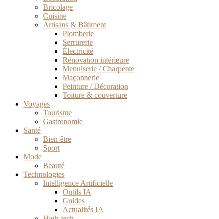
Bricolage
Cuisine
Artisans & Bâtiment
Plomberie
Serrurerie
Électricité
Rénovation intérieure
Menuiserie / Charpente
Maçonnerie
Peinture / Décoration
Toiture & couverture
Voyages
Tourisme
Gastronomie
Santé
Bien-être
Sport
Mode
Beauté
Technologies
Intelligence Artificielle
Outils IA
Guides
Actualités IA
High-tech