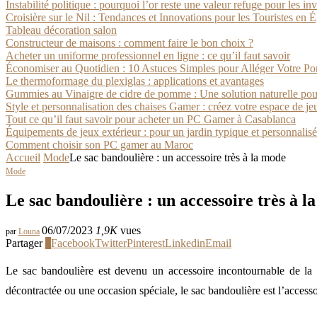
Instabilité politique : pourquoi l’or reste une valeur refuge pour les in
Croisière sur le Nil : Tendances et Innovations pour les Touristes en 
Tableau décoration salon
Constructeur de maisons : comment faire le bon choix ?
Acheter un uniforme professionnel en ligne : ce qu’il faut savoir
Économiser au Quotidien : 10 Astuces Simples pour Alléger Votre P
Le thermoformage du plexiglas : applications et avantages
Gummies au Vinaigre de cidre de pomme : Une solution naturelle pour
Style et personnalisation des chaises Gamer : créez votre espace de je
Tout ce qu’il faut savoir pour acheter un PC Gamer à Casablanca
Équipements de jeux extérieur : pour un jardin typique et personnalisé
Comment choisir son PC gamer au Maroc
Accueil
Mode
Le sac bandoulière : un accessoire très à la mode
Mode
Le sac bandoulière : un accessoire très à l
06/07/2023
1,9K
vues
par
Louna
Partager
2
Facebook
Twitter
Pinterest
Linkedin
Email
Le sac bandoulière est devenu un accessoire incontournable de la m
décontractée ou une occasion spéciale, le sac bandoulière est l’accessoi