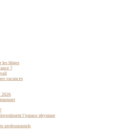
les litiges
rance ?
vail
nes vacances
e 2026
démarquer
?
investissent l’espace physique
ts professionnels