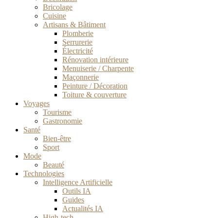
Bricolage
Cuisine
Artisans & Bâtiment
Plomberie
Serrurerie
Électricité
Rénovation intérieure
Menuiserie / Charpente
Maçonnerie
Peinture / Décoration
Toiture & couverture
Voyages
Tourisme
Gastronomie
Santé
Bien-être
Sport
Mode
Beauté
Technologies
Intelligence Artificielle
Outils IA
Guides
Actualités IA
High-tech