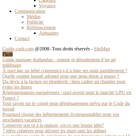
Cadeaux
Voyance
Communication
Médias
Publicité
Référencement
Annuaires
Contact
Guide-cash.com
@2008- Tous droits réservés -
SiteMap
Flash
Guide massage thaïlandais : origine et déroulement d’un art
millénaire
À quel âge un bébé commence-t-il à faire ses nuits paisiblement ?
Quelle routine beauté adopter pour une peau mixte à grasse ?
Du devis à la facture en plomberie : bien cadrer un chantier pour
éviter les litiges
Réglementations européennes : quel avenir pour le marché GPU en
France ?
Tout savoir sur le congé pour déménagement prévu par le Code du
travail
Pourquoi choisir des hébergements écoresponsables pour vos
prochaines vacances
Conserver son or à la maison, est-ce une bonne idée?
7 idées créatives pour décorer les murs sans les abîmer