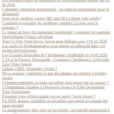
Les meilleurs outils de génération de synchronisation labiale par IA
de 2026
Calendrier entreprise personnalisé : un outil incontournable pour se
démarquer
Quel est le meilleur casque JBL sans fil à acheter cette année?
Comment reconnaître les meilleurs cartables Licorne pour le
primaire ?
Le retour en force du marketing expérientiel : comment les marques
réinvestissent l’espace physique
Tout Ce Que Vous Devez Savoir pour Débuter avec l’IA en 2026
Les outils IA révolutionnaires pour gagner en efficacité dans vos
projets professionnels
Les Grandes Nouvelles de l’Intelligence Artificielle en Avril 2026
L’IA et la Finance Personnelle : Comment l’Intelligence Artificielle
Gère Votre Argent
Gélules CBD : lesquelles choisir ?
Hoya serpens : explorons la star des plantes succulentes à feuilles
rondes
Comment entretenir sa moto soi-même sans passer par un garage ?
5 Destinations Insolites à Découvrir Avant Qu’Elles Deviennent
Trop Touristiques
Pourquoi votre robinet goutte encore après l’avoir réparé ?
En 2026, donner, transférer ou récupérer son argent n’a jamais été
aussi encadré
La numismatique, bien plus qu’un refuge : un marché patrimonial à