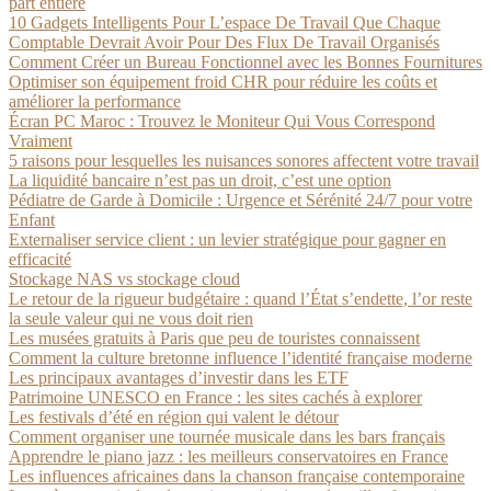
part entière
10 Gadgets Intelligents Pour L’espace De Travail Que Chaque
Comptable Devrait Avoir Pour Des Flux De Travail Organisés
Comment Créer un Bureau Fonctionnel avec les Bonnes Fournitures
Optimiser son équipement froid CHR pour réduire les coûts et
améliorer la performance
Écran PC Maroc : Trouvez le Moniteur Qui Vous Correspond
Vraiment
5 raisons pour lesquelles les nuisances sonores affectent votre travail
La liquidité bancaire n’est pas un droit, c’est une option
Pédiatre de Garde à Domicile : Urgence et Sérénité 24/7 pour votre
Enfant
Externaliser service client : un levier stratégique pour gagner en
efficacité
Stockage NAS vs stockage cloud
Le retour de la rigueur budgétaire : quand l’État s’endette, l’or reste
la seule valeur qui ne vous doit rien
Les musées gratuits à Paris que peu de touristes connaissent
Comment la culture bretonne influence l’identité française moderne
Les principaux avantages d’investir dans les ETF
Patrimoine UNESCO en France : les sites cachés à explorer
Les festivals d’été en région qui valent le détour
Comment organiser une tournée musicale dans les bars français
Apprendre le piano jazz : les meilleurs conservatoires en France
Les influences africaines dans la chanson française contemporaine