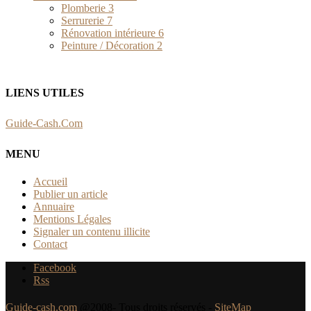
Plomberie
3
Serrurerie
7
Rénovation intérieure
6
Peinture / Décoration
2
LIENS UTILES
Guide-Cash.Com
MENU
Accueil
Publier un article
Annuaire
Mentions Légales
Signaler un contenu illicite
Contact
Facebook
Rss
Guide-cash.com
@2008- Tous droits réservés -
SiteMap