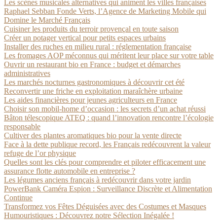
Les scènes musicales alternatives qui animent les villes françaises
Raphael Sebban Fonde Verts, l’Agence de Marketing Mobile qui
Domine le Marché Français
Cuisiner les produits du terroir provençal en toute saison
Créer un potager vertical pour petits espaces urbains
Installer des ruches en milieu rural : réglementation française
Les fromages AOP méconnus qui méritent leur place sur votre table
Ouvrir un restaurant bio en France : budget et démarches
administratives
Les marchés nocturnes gastronomiques à découvrir cet été
Reconvertir une friche en exploitation maraîchère urbaine
Les aides financières pour jeunes agriculteurs en France
Choisir son mobil-home d’occasion : les secrets d’un achat réussi
Bâton télescopique ATEQ : quand l’innovation rencontre l’écologie
responsable
Cultiver des plantes aromatiques bio pour la vente directe
Face à la dette publique record, les Français redécouvrent la valeur
refuge de l’or physique
Quelles sont les clés pour comprendre et piloter efficacement une
assurance flotte automobile en entreprise ?
Les légumes anciens français à redécouvrir dans votre jardin
PowerBank Caméra Espion : Surveillance Discrète et Alimentation
Continue
Transformez vos Fêtes Déguisées avec des Costumes et Masques
Humouristiques : Découvrez notre Sélection Inégalée !