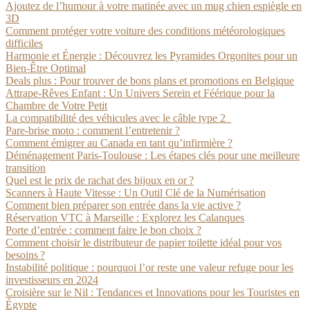
Ajoutez de l’humour à votre matinée avec un mug chien espiègle en
3D
Comment protéger votre voiture des conditions météorologiques
difficiles
Harmonie et Énergie : Découvrez les Pyramides Orgonites pour un
Bien-Être Optimal
Deals plus : Pour trouver de bons plans et promotions en Belgique
Attrape-Rêves Enfant : Un Univers Serein et Féérique pour la
Chambre de Votre Petit
La compatibilité des véhicules avec le câble type 2
Pare-brise moto : comment l’entretenir ?
Comment émigrer au Canada en tant qu’infirmière ?
Déménagement Paris-Toulouse : Les étapes clés pour une meilleure
transition
Quel est le prix de rachat des bijoux en or ?
Scanners à Haute Vitesse : Un Outil Clé de la Numérisation
Comment bien préparer son entrée dans la vie active ?
Réservation VTC à Marseille : Explorez les Calanques
Porte d’entrée : comment faire le bon choix ?
Comment choisir le distributeur de papier toilette idéal pour vos
besoins ?
Instabilité politique : pourquoi l’or reste une valeur refuge pour les
investisseurs en 2024
Croisière sur le Nil : Tendances et Innovations pour les Touristes en
Égypte