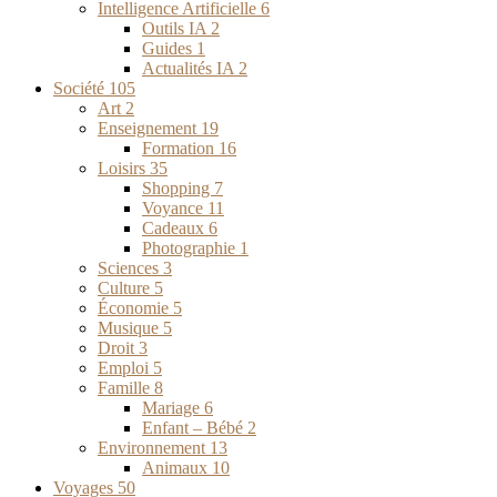
Intelligence Artificielle
6
Outils IA
2
Guides
1
Actualités IA
2
Société
105
Art
2
Enseignement
19
Formation
16
Loisirs
35
Shopping
7
Voyance
11
Cadeaux
6
Photographie
1
Sciences
3
Culture
5
Économie
5
Musique
5
Droit
3
Emploi
5
Famille
8
Mariage
6
Enfant – Bébé
2
Environnement
13
Animaux
10
Voyages
50