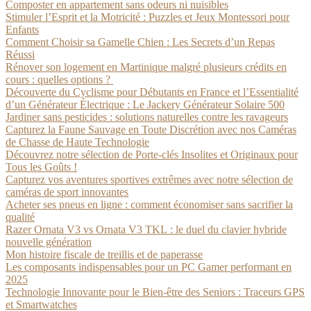
Composter en appartement sans odeurs ni nuisibles
Stimuler l’Esprit et la Motricité : Puzzles et Jeux Montessori pour
Enfants
Comment Choisir sa Gamelle Chien : Les Secrets d’un Repas
Réussi
Rénover son logement en Martinique malgré plusieurs crédits en
cours : quelles options ?
Découverte du Cyclisme pour Débutants en France et l’Essentialité
d’un Générateur Électrique : Le Jackery Générateur Solaire 500
Jardiner sans pesticides : solutions naturelles contre les ravageurs
Capturez la Faune Sauvage en Toute Discrétion avec nos Caméras
de Chasse de Haute Technologie
Découvrez notre sélection de Porte-clés Insolites et Originaux pour
Tous les Goûts !
Capturez vos aventures sportives extrêmes avec notre sélection de
caméras de sport innovantes
Acheter ses pneus en ligne : comment économiser sans sacrifier la
qualité
Razer Ornata V3 vs Ornata V3 TKL : le duel du clavier hybride
nouvelle génération
Mon histoire fiscale de treillis et de paperasse
Les composants indispensables pour un PC Gamer performant en
2025
Technologie Innovante pour le Bien-être des Seniors : Traceurs GPS
et Smartwatches