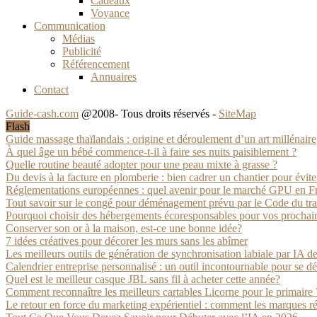
Cadeaux
Voyance
Communication
Médias
Publicité
Référencement
Annuaires
Contact
Guide-cash.com
@2008- Tous droits réservés -
SiteMap
Flash
Guide massage thaïlandais : origine et déroulement d’un art millénaire
À quel âge un bébé commence-t-il à faire ses nuits paisiblement ?
Quelle routine beauté adopter pour une peau mixte à grasse ?
Du devis à la facture en plomberie : bien cadrer un chantier pour éviter 
Réglementations européennes : quel avenir pour le marché GPU en F
Tout savoir sur le congé pour déménagement prévu par le Code du tra
Pourquoi choisir des hébergements écoresponsables pour vos prochai
Conserver son or à la maison, est-ce une bonne idée?
7 idées créatives pour décorer les murs sans les abîmer
Les meilleurs outils de génération de synchronisation labiale par IA d
Calendrier entreprise personnalisé : un outil incontournable pour se 
Quel est le meilleur casque JBL sans fil à acheter cette année?
Comment reconnaître les meilleurs cartables Licorne pour le primaire 
Le retour en force du marketing expérientiel : comment les marques ré