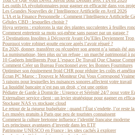
Tout Ce Que Vous Devez Savoir pour Débuter avec l’IA en 2026
Les outils IA révolutionnaires pour gagner en efficacité dans vos proje
Les Grandes Nouvelles de l’Intelligence Artificielle en Avril 2026
L’IA et la Finance Personnelle : Comment l’Intelligence Artificielle 
Gélules CBD : lesquelles choisir ?
Hoya serpens : explorons la star des plantes succulentes à feuilles ron
Comment entretenir sa moto soi-même sans passer par un garage ?
5 Destinations Insolites à Découvrir Avant Qu’Elles Deviennent Trop
Pourquoi votre robinet goutte encore après l’avoir réparé ?
En 2026, donner, transférer ou récupérer son argent n’a jamais été aus
La numismatique, bien plus qu’un refuge : un marché patrimonial à par
10 Gadgets Intelligents Pour L’espace De Travail Que Chaque Compt
Comment Créer un Bureau Fonctionnel avec les Bonnes Fournitures
Optimiser son équipement froid CHR pour réduire les coûts et amélio
Écran PC Maroc : Trouvez le Moniteur Qui Vous Correspond Vraime
5 raisons pour lesquelles les nuisances sonores affectent votre travail
La liquidité bancaire n’est pas un droit, c’est une option
Pédiatre de Garde à Domicile : Urgence et Sérénité 24/7 pour votre E
Externaliser service client : un levier stratégique pour gagner en effica
Stockage NAS vs stockage cloud
Le retour de la rigueur budgétaire : quand l’État s’endette, l’or reste l
Les musées gratuits à Paris que peu de touristes connaissent
Comment la culture bretonne influence l’identité française moderne
Les principaux avantages d’investir dans les ETF
Patrimoine UNESCO en France : les sites cachés à explorer