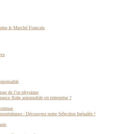
ine le Marché Français
ves
esponsable
fuge de l’or physique
rance flotte automobile en entreprise ?
ontinue
ristiques : Découvrez notre Sélection Inégalée !
ants