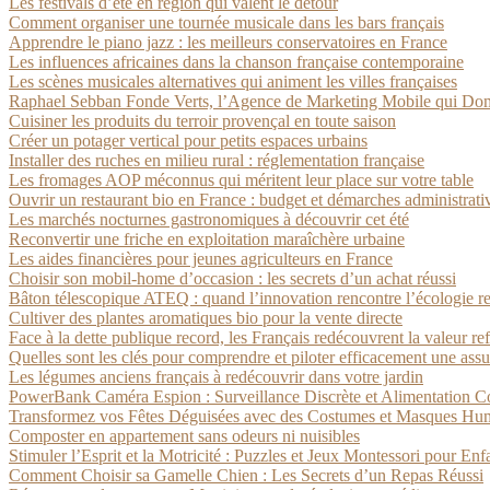
Les festivals d’été en région qui valent le détour
Comment organiser une tournée musicale dans les bars français
Apprendre le piano jazz : les meilleurs conservatoires en France
Les influences africaines dans la chanson française contemporaine
Les scènes musicales alternatives qui animent les villes françaises
Raphael Sebban Fonde Verts, l’Agence de Marketing Mobile qui Dom
Cuisiner les produits du terroir provençal en toute saison
Créer un potager vertical pour petits espaces urbains
Installer des ruches en milieu rural : réglementation française
Les fromages AOP méconnus qui méritent leur place sur votre table
Ouvrir un restaurant bio en France : budget et démarches administrati
Les marchés nocturnes gastronomiques à découvrir cet été
Reconvertir une friche en exploitation maraîchère urbaine
Les aides financières pour jeunes agriculteurs en France
Choisir son mobil-home d’occasion : les secrets d’un achat réussi
Bâton télescopique ATEQ : quand l’innovation rencontre l’écologie r
Cultiver des plantes aromatiques bio pour la vente directe
Face à la dette publique record, les Français redécouvrent la valeur re
Quelles sont les clés pour comprendre et piloter efficacement une assu
Les légumes anciens français à redécouvrir dans votre jardin
PowerBank Caméra Espion : Surveillance Discrète et Alimentation C
Transformez vos Fêtes Déguisées avec des Costumes et Masques Humou
Composter en appartement sans odeurs ni nuisibles
Stimuler l’Esprit et la Motricité : Puzzles et Jeux Montessori pour Enf
Comment Choisir sa Gamelle Chien : Les Secrets d’un Repas Réussi