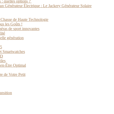
 : quelles options ?
un Générateur Électrique : Le Jackery Générateur Solaire
e Chasse de Haute Technologie
us les Goûts !
méras de sport innovantes
lité
elle génération
25
et Smartwatches
3D
iles
ien-Être Optimal
e de Votre Petit
ansition