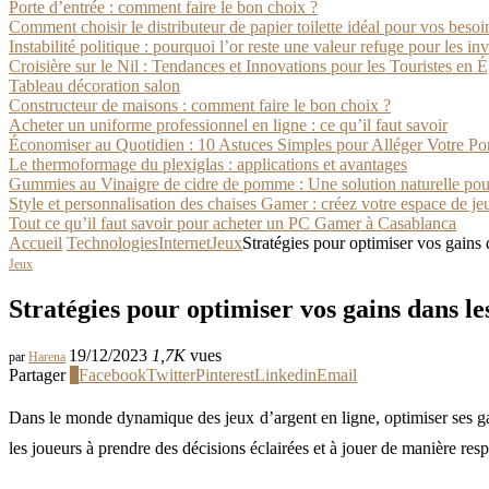
Porte d’entrée : comment faire le bon choix ?
Comment choisir le distributeur de papier toilette idéal pour vos besoi
Instabilité politique : pourquoi l’or reste une valeur refuge pour les in
Croisière sur le Nil : Tendances et Innovations pour les Touristes en 
Tableau décoration salon
Constructeur de maisons : comment faire le bon choix ?
Acheter un uniforme professionnel en ligne : ce qu’il faut savoir
Économiser au Quotidien : 10 Astuces Simples pour Alléger Votre P
Le thermoformage du plexiglas : applications et avantages
Gummies au Vinaigre de cidre de pomme : Une solution naturelle pour
Style et personnalisation des chaises Gamer : créez votre espace de je
Tout ce qu’il faut savoir pour acheter un PC Gamer à Casablanca
Accueil
Technologies
Internet
Jeux
Stratégies pour optimiser vos gains 
Jeux
Stratégies pour optimiser vos gains dans le
19/12/2023
1,7K
vues
par
Harena
Partager
1
Facebook
Twitter
Pinterest
Linkedin
Email
Dans le monde dynamique des jeux d’argent en ligne, optimiser ses gains
les joueurs à prendre des décisions éclairées et à jouer de manière res