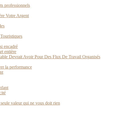
ts professionnels
Gère Votre Argent
des
 Touristiques
si encadré
t entière
able Devrait Avoir Pour Des Flux De Travail Organisés
rer la performance
nt
nfant
cité
a seule valeur qui ne vous doit rien