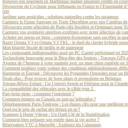
Rénover son logement en Martinique malgré plusieurs crédits en cours
Découverte du Cyclisme pour Débutants en France et l’Essentialité d’
500
Jardiner sans pesticides : solutions naturelles contre les ravageurs
Capturez la Faune Sauvage en Toute Discrétion avec nos Caméras d
Découvrez notre sélection de Porte-clés Insolites et Originaux pour To
Capturez vos aventures sportives extrêmes avec notre sélection de ca
Acheter ses pneus en ligne : comment économiser sans sacrifier la qua
Razer Ornata V3 vs Ornata V3 TKL : le duel du clavier hybride nouv
Mon histoire fiscale de treillis et de paperasse
Les composants indispensables pour un PC Gamer performant en 20
Technologie Innovante pour le Bien-être des Seniors : Traceurs GPS 
Ajoutez de l’humour à votre matinée avec un mug chien espiègle en 
Comment protéger votre voiture des conditions météorologiques diffic
Harmonie et Énergie : Découvrez les Pyramides Orgonites pour un B
Deals plus : Pour trouver de bons plans et promotions en Belgique
Attrape-Rêves Enfant : Un Univers Serein et Féérique pour la Chambr
La compatibilité des véhicules avec le câble type 2
Pare-brise moto : comment l’entretenir ?
Comment émigrer au Canada en tant qu’infirmière ?
Déménagement Paris-Toulouse : Les étapes clés pour une meilleure tr
Quel est le prix de rachat des bijoux en or ?
Scanners à Haute Vitesse : Un Outil Clé de la Numérisation
Comment bien préparer son entrée dans la vie active ?
Réservation VTC à Marseille : Explorez les Calanques