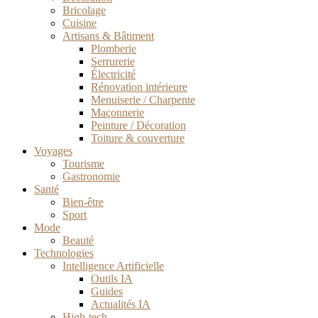
Bricolage
Cuisine
Artisans & Bâtiment
Plomberie
Serrurerie
Électricité
Rénovation intérieure
Menuiserie / Charpente
Maçonnerie
Peinture / Décoration
Toiture & couverture
Voyages
Tourisme
Gastronomie
Santé
Bien-être
Sport
Mode
Beauté
Technologies
Intelligence Artificielle
Outils IA
Guides
Actualités IA
High-tech