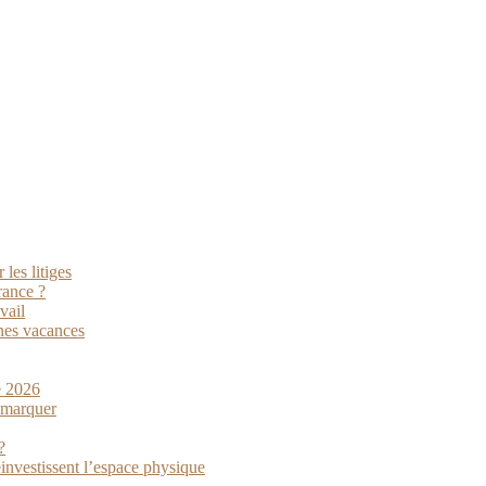
les litiges
rance ?
vail
nes vacances
e 2026
démarquer
?
investissent l’espace physique