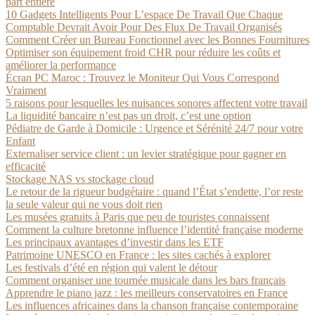
part entière
10 Gadgets Intelligents Pour L’espace De Travail Que Chaque
Comptable Devrait Avoir Pour Des Flux De Travail Organisés
Comment Créer un Bureau Fonctionnel avec les Bonnes Fournitures
Optimiser son équipement froid CHR pour réduire les coûts et
améliorer la performance
Écran PC Maroc : Trouvez le Moniteur Qui Vous Correspond
Vraiment
5 raisons pour lesquelles les nuisances sonores affectent votre travail
La liquidité bancaire n’est pas un droit, c’est une option
Pédiatre de Garde à Domicile : Urgence et Sérénité 24/7 pour votre
Enfant
Externaliser service client : un levier stratégique pour gagner en
efficacité
Stockage NAS vs stockage cloud
Le retour de la rigueur budgétaire : quand l’État s’endette, l’or reste
la seule valeur qui ne vous doit rien
Les musées gratuits à Paris que peu de touristes connaissent
Comment la culture bretonne influence l’identité française moderne
Les principaux avantages d’investir dans les ETF
Patrimoine UNESCO en France : les sites cachés à explorer
Les festivals d’été en région qui valent le détour
Comment organiser une tournée musicale dans les bars français
Apprendre le piano jazz : les meilleurs conservatoires en France
Les influences africaines dans la chanson française contemporaine