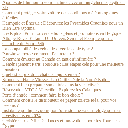
Ajoutez de l’humour à votre matinée avec un mug chien espiègle en
3D
Comment protéger votre voiture des conditions météorologiques
difficiles
Harmonie et Énergie : Découvrez les Pyramides Orgonites pour un
Bien-Être Optimal
Deals plus : Pour trouver de bons plans et promotions en Belgique
Attrape-Rêves Enfant : Un Univers Serein et Féérique pour la
Chambre de Votre Petit
La compatibilité des véhicules avec le câble type 2
Pare-brise moto : comment l’entretenir ?
Comment émigrer au Canada en tant qu’infirmière ?
Déménagement Paris-Toulouse : Les étapes clés pour une meilleure
transition
Quel est le prix de rachat des bijoux en or ?
Scanners à Haute Vitesse : Un Outil Clé de la Numérisation
Comment bien préparer son entrée dans la vie active ?
Réservation VTC à Marseille : Explorez les Calanques
Porte d’entrée : comment faire le bon choix ?
Comment choisir le distributeur de papier toilette idéal pour vos
besoins ?
Instabilité politique : pourquoi l’or reste une valeur refuge pour les
investisseurs en 2024
Croisière sur le Nil : Tendances et Innovations pour les Touristes en
Égypte