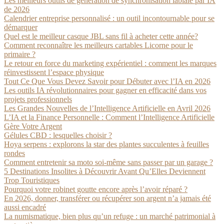
Les meilleurs outils de génération de synchronisation labiale par IA
de 2026
Calendrier entreprise personnalisé : un outil incontournable pour se
démarquer
Quel est le meilleur casque JBL sans fil à acheter cette année?
Comment reconnaître les meilleurs cartables Licorne pour le
primaire ?
Le retour en force du marketing expérientiel : comment les marques
réinvestissent l’espace physique
Tout Ce Que Vous Devez Savoir pour Débuter avec l’IA en 2026
Les outils IA révolutionnaires pour gagner en efficacité dans vos
projets professionnels
Les Grandes Nouvelles de l’Intelligence Artificielle en Avril 2026
L’IA et la Finance Personnelle : Comment l’Intelligence Artificielle
Gère Votre Argent
Gélules CBD : lesquelles choisir ?
Hoya serpens : explorons la star des plantes succulentes à feuilles
rondes
Comment entretenir sa moto soi-même sans passer par un garage ?
5 Destinations Insolites à Découvrir Avant Qu’Elles Deviennent
Trop Touristiques
Pourquoi votre robinet goutte encore après l’avoir réparé ?
En 2026, donner, transférer ou récupérer son argent n’a jamais été
aussi encadré
La numismatique, bien plus qu’un refuge : un marché patrimonial à