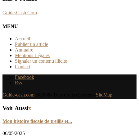
Guide-Cash.Com
MENU
Accueil
Publier un article
Annuaire
Mentions Légales
Signaler un contenu illicite
Contact
Facebook
Rss
Guide-cash.com
@2008- Tous droits réservés -
SiteMap
Voir Aussi
x
Mon histoire fiscale de treillis et...
06/05/2025