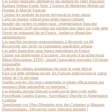
Les scènes musicales alternatives qui animent les villes françaises
Raphael Sebban Fonde Verts, l’Agence de Marketing Mobile qui
Domine le Marché Français
Cuisiner les produits du terroir provençal en toute saison
Créer un potager vertical pour petits espaces urbains
Installer des ruches en milieu rural : réglementation française
Les fromages AOP méconnus qui méritent leur place sur votre table
Ouvrir un restaurant bio en France : budget et démarches
administratives
Les marchés nocturnes gastronomiques à découvrir cet été
Reconvertir une friche en exploitation maraîchère urbaine
Les aides financières pour jeunes agriculteurs en France
Choisir son mobil-home d’occasion : les secrets d’un achat réussi
Bâton télescopique ATEQ : quand l’innovation rencontre l’écologie
responsable
Cultiver des plantes aromatiques bio pour la vente directe
Face à la dette publique record, les Français redécouvrent la valeur
refuge de l’or physique
Quelles sont les clés pour comprendre et piloter efficacement une
assurance flotte automobile en entreprise ?
Les légumes anciens français à redécouvrir dans votre jardin
PowerBank Caméra Espion : Surveillance Discrète et Alimentation
Continue
Transformez vos Fêtes Déguisées avec des Costumes et Masques
Humouristiques : Découvrez notre Sélection Inégalée !