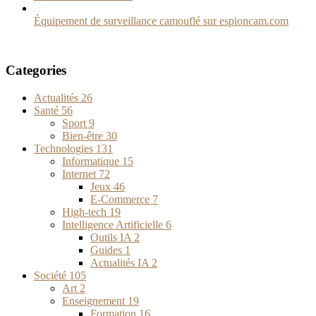
Équipement de surveillance camouflé sur espioncam.com
Categories
Actualités
26
Santé
56
Sport
9
Bien-être
30
Technologies
131
Informatique
15
Internet
72
Jeux
46
E-Commerce
7
High-tech
19
Intelligence Artificielle
6
Outils IA
2
Guides
1
Actualités IA
2
Société
105
Art
2
Enseignement
19
Formation
16