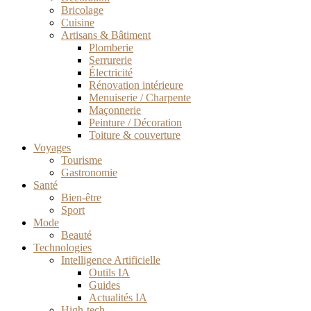
Bricolage
Cuisine
Artisans & Bâtiment
Plomberie
Serrurerie
Électricité
Rénovation intérieure
Menuiserie / Charpente
Maçonnerie
Peinture / Décoration
Toiture & couverture
Voyages
Tourisme
Gastronomie
Santé
Bien-être
Sport
Mode
Beauté
Technologies
Intelligence Artificielle
Outils IA
Guides
Actualités IA
High-tech