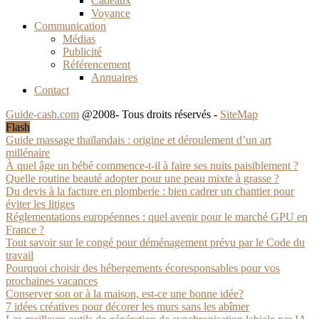
Cadeaux
Voyance
Communication
Médias
Publicité
Référencement
Annuaires
Contact
Guide-cash.com
@2008- Tous droits réservés -
SiteMap
Flash
Guide massage thaïlandais : origine et déroulement d’un art
millénaire
À quel âge un bébé commence-t-il à faire ses nuits paisiblement ?
Quelle routine beauté adopter pour une peau mixte à grasse ?
Du devis à la facture en plomberie : bien cadrer un chantier pour
éviter les litiges
Réglementations européennes : quel avenir pour le marché GPU en
France ?
Tout savoir sur le congé pour déménagement prévu par le Code du
travail
Pourquoi choisir des hébergements écoresponsables pour vos
prochaines vacances
Conserver son or à la maison, est-ce une bonne idée?
7 idées créatives pour décorer les murs sans les abîmer