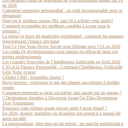
Les meilleurs outils de génération de synchronisation labiale par IA
de 2026
Calendrier entreprise personnalisé : un outil incontournable pour se
démarquer
Quel est le meilleur casque JBL sans fil à acheter cette année?
Comment reconnaître les meilleurs cartables Licorne pour le
primaire ?
Le retour en force du marketing expérientiel : comment les marques
réinvestissent l’espace physique
Tout Ce Que Vous Devez Savoir pour Débuter avec l’IA en 2026
Les outils IA révolutionnaires pour gagner en efficacité dans vos
projets professionnels
Les Grandes Nouvelles de l’Intelligence Artificielle en Avril 2026
L’IA et la Finance Personnelle : Comment l’Intelligence Artificielle
Gère Votre Argent
Gélules CBD : lesquelles choisir ?
Hoya serpens : explorons la star des plantes succulentes à feuilles
rondes
Comment entretenir sa moto soi-même sans passer par un garage ?
5 Destinations Insolites à Découvrir Avant Qu’Elles Deviennent
Trop Touristiques
Pourquoi votre robinet goutte encore après l’avoir réparé ?
En 2026, donner, transférer ou récupérer son argent n’a jamais été
aussi encadré
La numismatique, bien plus qu’un refuge : un marché patrimonial à