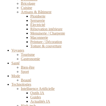
Bricolage
Cuisine
Artisans & Bâtiment
Plomberie
Serrurerie
Électricité
Rénovation intérieure
Menuiserie / Charpente
Maçonnerie
Peinture / Décoration
Toiture & couverture
Voyages
Tourisme
Gastronomie
Santé
Bien-être
Sport
Mode
Beauté
Technologies
Intelligence Artificielle
Outils IA
Guides
Actualités IA
High-tech