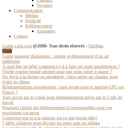
Cadeaux
Voyance
Communication
Médias
Publicité
Référencement
Annuaires
Contact
Guide-cash.com
@2008- Tous droits réservés -
SiteMap
Flash
Guide massage thaïlandais : origine et déroulement d’un art
millénaire
À quel âge un bébé commence-t-il à faire ses nuits paisiblement ?
Quelle routine beauté adopter pour une peau mixte à grasse ?
Du devis à la facture en plomberie : bien cadrer un chantier pour
éviter les litiges
Réglementations européennes : quel avenir pour le marché GPU en
France ?
Tout savoir sur le congé pour déménagement prévu par le Code du
travail
Pourquoi choisir des hébergements écoresponsables pour vos
prochaines vacances
Conserver son or à la maison, est-ce une bonne idée?
7 idées créatives pour décorer les murs sans les abîmer