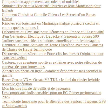
Composter en appartement sans odeurs ni nuisibles
Stimuler l’Esprit et la Motricité : Puzzles et Jeux Montessori pour
Enfants
Comment Choisir sa Gamelle Chien : Les Secrets d’un Repas
Réussi
Rénover son logement en Martinique malgré plusieurs crédits en
cours : quelles options ?
Découverte du Cyclisme pour Débutants en France et l’Essentialité
d’un Générateur Électrique : Le Jackery Générateur Solaire 500
Jardiner sans pesticides : solutions naturelles contre les ravageurs
Capturez la Faune Sauvage en Toute Discrétion avec nos Caméras
de Chasse de Haute Technologie
Découvrez notre sélection de Porte-clés Insolites et Originaux pour
Tous les Goûts !
Capturez vos aventures sportives extrêmes avec notre sélection de
caméras de sport innovantes
Acheter ses pneus en ligne : comment économiser sans sacrifier la
qualité
Razer Ornata V3 vs Ornata V3 TKL : le duel du clavier hybride
nouvelle génération
Mon histoire fiscale de treillis et de paperasse
Les composants indispensables pour un PC Gamer performant en
2025
Technologie Innovante pour le Bien-être des Seniors : Traceurs GPS
et Smartwatches