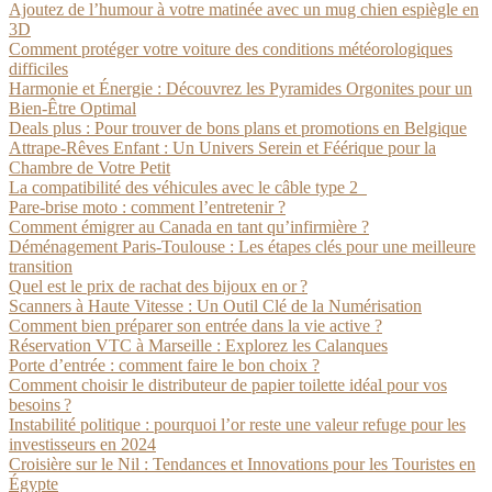
Ajoutez de l’humour à votre matinée avec un mug chien espiègle en
3D
Comment protéger votre voiture des conditions météorologiques
difficiles
Harmonie et Énergie : Découvrez les Pyramides Orgonites pour un
Bien-Être Optimal
Deals plus : Pour trouver de bons plans et promotions en Belgique
Attrape-Rêves Enfant : Un Univers Serein et Féérique pour la
Chambre de Votre Petit
La compatibilité des véhicules avec le câble type 2
Pare-brise moto : comment l’entretenir ?
Comment émigrer au Canada en tant qu’infirmière ?
Déménagement Paris-Toulouse : Les étapes clés pour une meilleure
transition
Quel est le prix de rachat des bijoux en or ?
Scanners à Haute Vitesse : Un Outil Clé de la Numérisation
Comment bien préparer son entrée dans la vie active ?
Réservation VTC à Marseille : Explorez les Calanques
Porte d’entrée : comment faire le bon choix ?
Comment choisir le distributeur de papier toilette idéal pour vos
besoins ?
Instabilité politique : pourquoi l’or reste une valeur refuge pour les
investisseurs en 2024
Croisière sur le Nil : Tendances et Innovations pour les Touristes en
Égypte