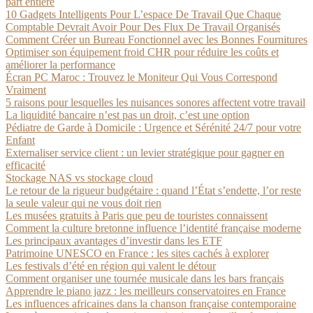
part entière
10 Gadgets Intelligents Pour L’espace De Travail Que Chaque
Comptable Devrait Avoir Pour Des Flux De Travail Organisés
Comment Créer un Bureau Fonctionnel avec les Bonnes Fournitures
Optimiser son équipement froid CHR pour réduire les coûts et
améliorer la performance
Écran PC Maroc : Trouvez le Moniteur Qui Vous Correspond
Vraiment
5 raisons pour lesquelles les nuisances sonores affectent votre travail
La liquidité bancaire n’est pas un droit, c’est une option
Pédiatre de Garde à Domicile : Urgence et Sérénité 24/7 pour votre
Enfant
Externaliser service client : un levier stratégique pour gagner en
efficacité
Stockage NAS vs stockage cloud
Le retour de la rigueur budgétaire : quand l’État s’endette, l’or reste
la seule valeur qui ne vous doit rien
Les musées gratuits à Paris que peu de touristes connaissent
Comment la culture bretonne influence l’identité française moderne
Les principaux avantages d’investir dans les ETF
Patrimoine UNESCO en France : les sites cachés à explorer
Les festivals d’été en région qui valent le détour
Comment organiser une tournée musicale dans les bars français
Apprendre le piano jazz : les meilleurs conservatoires en France
Les influences africaines dans la chanson française contemporaine