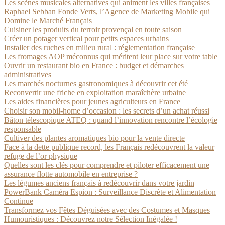
Les scènes musicales alternatives qui animent les villes françaises
Raphael Sebban Fonde Verts, l’Agence de Marketing Mobile qui
Domine le Marché Français
Cuisiner les produits du terroir provençal en toute saison
Créer un potager vertical pour petits espaces urbains
Installer des ruches en milieu rural : réglementation française
Les fromages AOP méconnus qui méritent leur place sur votre table
Ouvrir un restaurant bio en France : budget et démarches
administratives
Les marchés nocturnes gastronomiques à découvrir cet été
Reconvertir une friche en exploitation maraîchère urbaine
Les aides financières pour jeunes agriculteurs en France
Choisir son mobil-home d’occasion : les secrets d’un achat réussi
Bâton télescopique ATEQ : quand l’innovation rencontre l’écologie
responsable
Cultiver des plantes aromatiques bio pour la vente directe
Face à la dette publique record, les Français redécouvrent la valeur
refuge de l’or physique
Quelles sont les clés pour comprendre et piloter efficacement une
assurance flotte automobile en entreprise ?
Les légumes anciens français à redécouvrir dans votre jardin
PowerBank Caméra Espion : Surveillance Discrète et Alimentation
Continue
Transformez vos Fêtes Déguisées avec des Costumes et Masques
Humouristiques : Découvrez notre Sélection Inégalée !