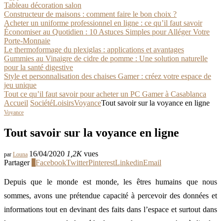
Tableau décoration salon
Constructeur de maisons : comment faire le bon choix ?
Acheter un uniforme professionnel en ligne : ce qu’il faut savoir
Économiser au Quotidien : 10 Astuces Simples pour Alléger Votre
Porte-Monnaie
Le thermoformage du plexiglas : applications et avantages
Gummies au Vinaigre de cidre de pomme : Une solution naturelle
pour la santé digestive
Style et personnalisation des chaises Gamer : créez votre espace de
jeu unique
Tout ce qu’il faut savoir pour acheter un PC Gamer à Casablanca
Accueil
Société
Loisirs
Voyance
Tout savoir sur la voyance en ligne
Voyance
Tout savoir sur la voyance en ligne
16/04/2020
1,2K
vues
par
Louna
Partager
0
Facebook
Twitter
Pinterest
Linkedin
Email
Depuis que le monde est monde, les êtres humains que nous
sommes, avons une prétendue capacité à percevoir des données et
informations tout en devinant des faits dans l’espace et surtout dans