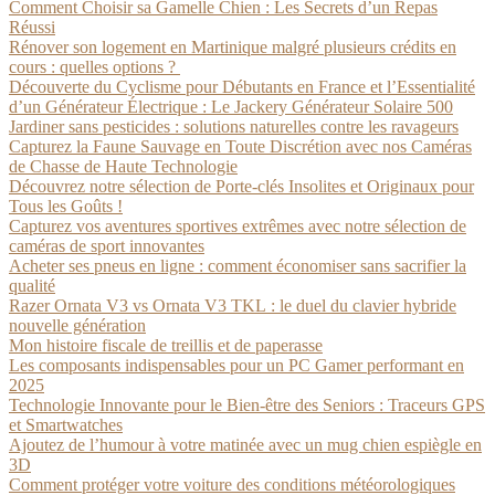
Comment Choisir sa Gamelle Chien : Les Secrets d’un Repas
Réussi
Rénover son logement en Martinique malgré plusieurs crédits en
cours : quelles options ?
Découverte du Cyclisme pour Débutants en France et l’Essentialité
d’un Générateur Électrique : Le Jackery Générateur Solaire 500
Jardiner sans pesticides : solutions naturelles contre les ravageurs
Capturez la Faune Sauvage en Toute Discrétion avec nos Caméras
de Chasse de Haute Technologie
Découvrez notre sélection de Porte-clés Insolites et Originaux pour
Tous les Goûts !
Capturez vos aventures sportives extrêmes avec notre sélection de
caméras de sport innovantes
Acheter ses pneus en ligne : comment économiser sans sacrifier la
qualité
Razer Ornata V3 vs Ornata V3 TKL : le duel du clavier hybride
nouvelle génération
Mon histoire fiscale de treillis et de paperasse
Les composants indispensables pour un PC Gamer performant en
2025
Technologie Innovante pour le Bien-être des Seniors : Traceurs GPS
et Smartwatches
Ajoutez de l’humour à votre matinée avec un mug chien espiègle en
3D
Comment protéger votre voiture des conditions météorologiques