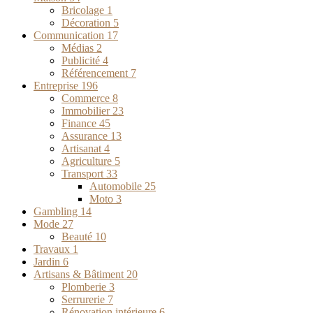
Bricolage
1
Décoration
5
Communication
17
Médias
2
Publicité
4
Référencement
7
Entreprise
196
Commerce
8
Immobilier
23
Finance
45
Assurance
13
Artisanat
4
Agriculture
5
Transport
33
Automobile
25
Moto
3
Gambling
14
Mode
27
Beauté
10
Travaux
1
Jardin
6
Artisans & Bâtiment
20
Plomberie
3
Serrurerie
7
Rénovation intérieure
6