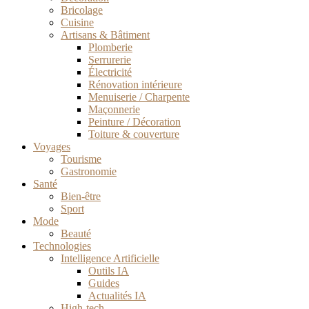
Bricolage
Cuisine
Artisans & Bâtiment
Plomberie
Serrurerie
Électricité
Rénovation intérieure
Menuiserie / Charpente
Maçonnerie
Peinture / Décoration
Toiture & couverture
Voyages
Tourisme
Gastronomie
Santé
Bien-être
Sport
Mode
Beauté
Technologies
Intelligence Artificielle
Outils IA
Guides
Actualités IA
High-tech