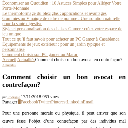
Économiser au Quotidien : 10 Astuces Simples pour Alléger Votre
Porte-Monnaie
Le thermoformage du plexiglas : applications et avantages
Gummies au Vinaigre de cidre de pomme : Une solution naturelle
pour la santé digestive
Style et personnalisation des chaises Gamer : créez votre espace de
jeu unique
Tout ce qu’il faut savoir pour acheter un PC Gamer à Casablanca
Équipements de jeux extérieur : pour un jardin typique et
personnalisé
Comment choisir son PC gamer au Maroc
Accueil
Actualités
Comment choisir un bon avocat en contrefaçon?
Actualités
Comment choisir un bon avocat en
contrefaçon?
13/11/2018
953
vues
par
Rodrigue
Partager
1
Facebook
Twitter
Pinterest
Linkedin
Email
Pour une personne morale ou physique, il peut arriver que son
œuvre fasse l’objet d’une contrefaçon par des individus mal