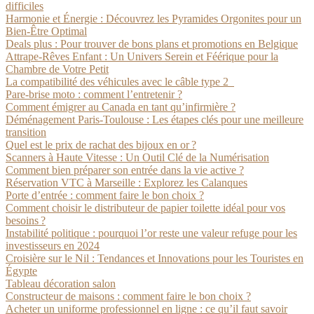
difficiles
Harmonie et Énergie : Découvrez les Pyramides Orgonites pour un
Bien-Être Optimal
Deals plus : Pour trouver de bons plans et promotions en Belgique
Attrape-Rêves Enfant : Un Univers Serein et Féérique pour la
Chambre de Votre Petit
La compatibilité des véhicules avec le câble type 2
Pare-brise moto : comment l’entretenir ?
Comment émigrer au Canada en tant qu’infirmière ?
Déménagement Paris-Toulouse : Les étapes clés pour une meilleure
transition
Quel est le prix de rachat des bijoux en or ?
Scanners à Haute Vitesse : Un Outil Clé de la Numérisation
Comment bien préparer son entrée dans la vie active ?
Réservation VTC à Marseille : Explorez les Calanques
Porte d’entrée : comment faire le bon choix ?
Comment choisir le distributeur de papier toilette idéal pour vos
besoins ?
Instabilité politique : pourquoi l’or reste une valeur refuge pour les
investisseurs en 2024
Croisière sur le Nil : Tendances et Innovations pour les Touristes en
Égypte
Tableau décoration salon
Constructeur de maisons : comment faire le bon choix ?
Acheter un uniforme professionnel en ligne : ce qu’il faut savoir