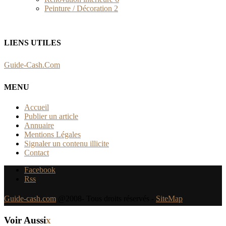
Peinture / Décoration
2
LIENS UTILES
Guide-Cash.Com
MENU
Accueil
Publier un article
Annuaire
Mentions Légales
Signaler un contenu illicite
Contact
Facebook
Rss
Guide-cash.com
@2008- Tous droits réservés -
SiteMap
Voir Aussi
x