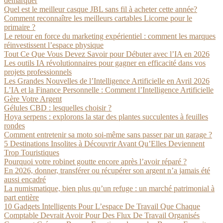
démarquer
Quel est le meilleur casque JBL sans fil à acheter cette année?
Comment reconnaître les meilleurs cartables Licorne pour le
primaire ?
Le retour en force du marketing expérientiel : comment les marques
réinvestissent l’espace physique
Tout Ce Que Vous Devez Savoir pour Débuter avec l’IA en 2026
Les outils IA révolutionnaires pour gagner en efficacité dans vos
projets professionnels
Les Grandes Nouvelles de l’Intelligence Artificielle en Avril 2026
L’IA et la Finance Personnelle : Comment l’Intelligence Artificielle
Gère Votre Argent
Gélules CBD : lesquelles choisir ?
Hoya serpens : explorons la star des plantes succulentes à feuilles
rondes
Comment entretenir sa moto soi-même sans passer par un garage ?
5 Destinations Insolites à Découvrir Avant Qu’Elles Deviennent
Trop Touristiques
Pourquoi votre robinet goutte encore après l’avoir réparé ?
En 2026, donner, transférer ou récupérer son argent n’a jamais été
aussi encadré
La numismatique, bien plus qu’un refuge : un marché patrimonial à
part entière
10 Gadgets Intelligents Pour L’espace De Travail Que Chaque
Comptable Devrait Avoir Pour Des Flux De Travail Organisés