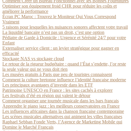
Comment Créer un Bureau Fonctionnel avec les Bonnes Fournitures
Optimiser son équipement froid CHR pour réduire les coûts et
améliorer la performance
Écran PC Maroc : Trouvez le Moniteur Qui Vous Correspond
Vraiment
5 raisons pour lesquelles les nuisances sonores affectent votre travail
La liquidité bancaire n’est pas un droit, c’est une option
Pédiatre de Garde à Domicile : Urgence et Sérénité 24/7 pour votre
Enfant
Externaliser service client : un levier stratégique pour gagner en
efficacité
Stockage NAS vs stockage cloud
Le retour de la rigueur budgétaire : quand l’État s’endette, l’or reste
la seule valeur qui ne vous doit rien
Les musées gratuits à Paris que peu de touristes connaissent
Comment la culture bretonne influence l’identité française moderne
Les principaux avantages d’investir dans les ETF
Patrimoine UNESCO en France : les sites cachés à explorer
Les festivals d’été en région qui valent le détour
Comment organiser une tournée musicale dans les bars français
Apprendre le piano jazz : les meilleurs conservatoires en France
Les influences africaines dans la chanson française contemporaine
Les scènes musicales alternatives qui animent les villes françaises
Raphael Sebban Fonde Verts, l’Agence de Marketing Mobile qui
Domine le Marché Français