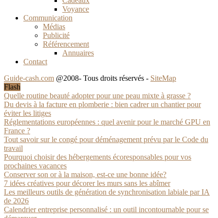
Cadeaux
Voyance
Communication
Médias
Publicité
Référencement
Annuaires
Contact
Guide-cash.com
@2008- Tous droits réservés -
SiteMap
Flash
Quelle routine beauté adopter pour une peau mixte à grasse ?
Du devis à la facture en plomberie : bien cadrer un chantier pour
éviter les litiges
Réglementations européennes : quel avenir pour le marché GPU en
France ?
Tout savoir sur le congé pour déménagement prévu par le Code du
travail
Pourquoi choisir des hébergements écoresponsables pour vos
prochaines vacances
Conserver son or à la maison, est-ce une bonne idée?
7 idées créatives pour décorer les murs sans les abîmer
Les meilleurs outils de génération de synchronisation labiale par IA
de 2026
Calendrier entreprise personnalisé : un outil incontournable pour se