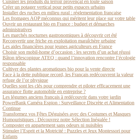
Cuisiner les produits du terroir provençal en toute saison
Créer un potager vertical pour petits espaces urbains
Installer des ruches en milieu rural : réglementation française
Les fromages AOP méconnus qui méritent leur place sur votre table
Ouvrir un restaurant bio en France : budget et démarches
administratives
Les marchés nocturnes gastronomiques à découvrir cet été
Reconvertir une friche en exploitation maraîchère urbaine
Les aides financières pour jeunes agriculteurs en France
Choisir son mobil-home d’occasion : les secrets d’un achat réussi
Bâton télescopique ATEQ : quand l’innovation rencontre l’écologie
responsable
Cultiver des plantes aromatiques bio pour la vente directe
Face à la dette publique record, les Français redécouvrent la valeur
refuge de l’or physique
Quelles sont les clés pour comprendre et piloter efficacement une
assurance flotte automobile en entreprise ?
Les légumes anciens français à redécouvrir dans votre jardin
PowerBank Caméra Espion : Surveillance Discrète et Alimentation
Continue
Transformez vos Fêtes Déguisées avec des Costumes et Masques
Humouristiques : Découvrez notre Sélection Inégalée !
Composter en appartement sans odeurs ni nuisibles
Stimuler l’Esprit et la Motricité : Puzzles et Jeux Montessori pour
Enfants