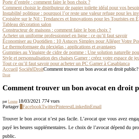
Porte d’entrée : comment faire le bon choix ?
Comment choisir le distributeur de papier toilette idéal pour vos besoi
Instabilité politique : pourquoi l’or reste une valeur refuge pour les in
Croisière sur le Nil : Tendances et Innovations pour les Touristes en 
Tableau décoration salon
Constructeur de maisons : comment faire le bon choix ?
Acheter un uniforme professionnel en ligne : ce qu’il faut savoir
Économiser au Quotidien : 10 Astuces Simples pour Alléger Votre P
Le thermoformage du plexiglas : applications et avantages
Gummies au Vinaigre de cidre de pomme : Une solution naturelle pour
Style et personnalisation des chaises Gamer : créez votre espace de je
Tout ce qu’il faut savoir pour acheter un PC Gamer à Casablanca
Accueil
Société
Droit
Comment trouver un bon avocat en droit public?
Droit
Comment trouver un bon avocat en droit p
18/03/2021
774
vues
par
Louna
Partager
0
Facebook
Twitter
Pinterest
Linkedin
Email
Trouver le bon avocat n’est pas facile. L’avocat que vous avez enga
payé les heures supplémentaires. Le choix de l’avocat dépend du prob
public.