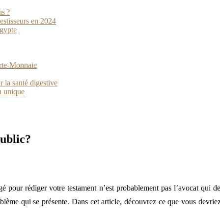
ns ?
vestisseurs en 2024
Égypte
orte-Monnaie
 la santé digestive
u unique
ublic?
gé pour rédiger votre testament n’est probablement pas l’avocat qui d
lème qui se présente. Dans cet article, découvrez ce que vous devriez 