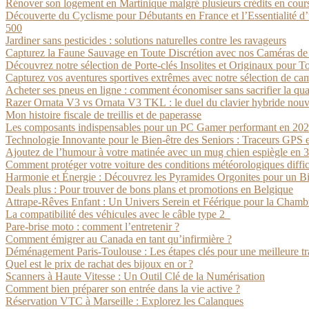
Rénover son logement en Martinique malgré plusieurs crédits en cours
Découverte du Cyclisme pour Débutants en France et l’Essentialité d’
500
Jardiner sans pesticides : solutions naturelles contre les ravageurs
Capturez la Faune Sauvage en Toute Discrétion avec nos Caméras d
Découvrez notre sélection de Porte-clés Insolites et Originaux pour To
Capturez vos aventures sportives extrêmes avec notre sélection de ca
Acheter ses pneus en ligne : comment économiser sans sacrifier la qua
Razer Ornata V3 vs Ornata V3 TKL : le duel du clavier hybride nouv
Mon histoire fiscale de treillis et de paperasse
Les composants indispensables pour un PC Gamer performant en 20
Technologie Innovante pour le Bien-être des Seniors : Traceurs GPS 
Ajoutez de l’humour à votre matinée avec un mug chien espiègle en 
Comment protéger votre voiture des conditions météorologiques diffic
Harmonie et Énergie : Découvrez les Pyramides Orgonites pour un B
Deals plus : Pour trouver de bons plans et promotions en Belgique
Attrape-Rêves Enfant : Un Univers Serein et Féérique pour la Chambr
La compatibilité des véhicules avec le câble type 2
Pare-brise moto : comment l’entretenir ?
Comment émigrer au Canada en tant qu’infirmière ?
Déménagement Paris-Toulouse : Les étapes clés pour une meilleure tr
Quel est le prix de rachat des bijoux en or ?
Scanners à Haute Vitesse : Un Outil Clé de la Numérisation
Comment bien préparer son entrée dans la vie active ?
Réservation VTC à Marseille : Explorez les Calanques