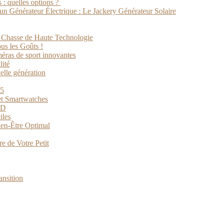
 : quelles options ?
un Générateur Électrique : Le Jackery Générateur Solaire
e Chasse de Haute Technologie
us les Goûts !
méras de sport innovantes
lité
elle génération
25
et Smartwatches
3D
iles
ien-Être Optimal
e de Votre Petit
ansition