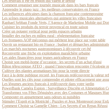
Les festivals d’été en région qui valent le détour
Comment organiser une tournée musicale dans les bars français
Apprendre le piano jazz : les meilleurs conservatoires en France
Les influences africaines dans la chanson française contemporaine
Les scènes musicales alternatives qui animent les villes françaises
Raphael Sebban Fonde Verts, l’Agence de Marketing Mobile qui Dom
Cuisiner les produits du terroir provençal en toute saison
Créer un potager vertical pour petits espaces urbains
Installer des ruches en milieu rural : réglementation française
Les fromages AOP méconnus qui méritent leur place sur votre table
Ouvrir un restaurant bio en France : budget et démarches administrati
Les marchés nocturnes gastronomiques à découvrir cet été
Reconvertir une friche en exploitation maraîchère urbaine
Les aides financières pour jeunes agriculteurs en France
Choisir son mobil-home d’occasion : les secrets d’un achat réussi
Bâton télescopique ATEQ : quand l’innovation rencontre l’écologie r
Cultiver des plantes aromatiques bio pour la vente directe
Face à la dette publique record, les Français redécouvrent la valeur re
Quelles sont les clés pour comprendre et piloter efficacement une assu
Les légumes anciens français à redécouvrir dans votre jardin
PowerBank Caméra Espion : Surveillance Discrète et Alimentation C
Transformez vos Fêtes Déguisées avec des Costumes et Masques Humou
Composter en appartement sans odeurs ni nuisibles
Stimuler l’Esprit et la Motricité : Puzzles et Jeux Montessori pour Enf
Comment Choisir sa Gamelle Chien : Les Secrets d’un Repas Réussi