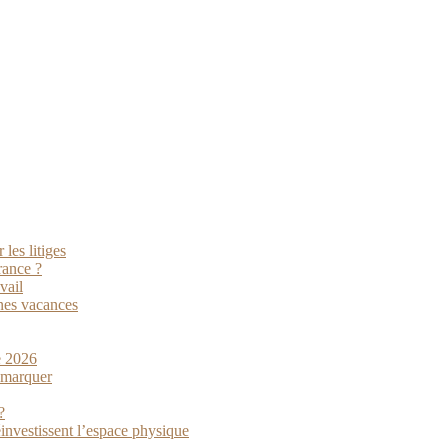
les litiges
rance ?
vail
nes vacances
e 2026
démarquer
?
investissent l’espace physique