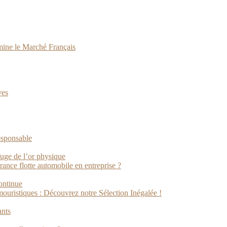
ine le Marché Français
ves
esponsable
fuge de l’or physique
rance flotte automobile en entreprise ?
ontinue
ristiques : Découvrez notre Sélection Inégalée !
ants