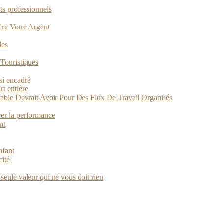
ts professionnels
Gère Votre Argent
des
 Touristiques
si encadré
t entière
able Devrait Avoir Pour Des Flux De Travail Organisés
rer la performance
nt
nfant
cité
a seule valeur qui ne vous doit rien