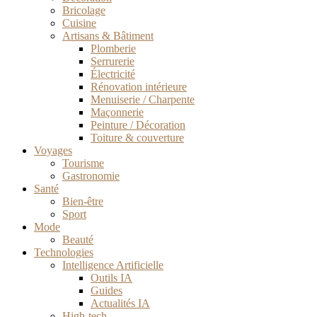
Bricolage
Cuisine
Artisans & Bâtiment
Plomberie
Serrurerie
Électricité
Rénovation intérieure
Menuiserie / Charpente
Maçonnerie
Peinture / Décoration
Toiture & couverture
Voyages
Tourisme
Gastronomie
Santé
Bien-être
Sport
Mode
Beauté
Technologies
Intelligence Artificielle
Outils IA
Guides
Actualités IA
High-tech