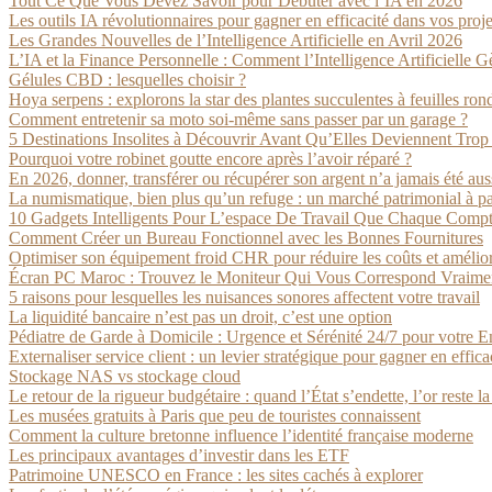
Tout Ce Que Vous Devez Savoir pour Débuter avec l’IA en 2026
Les outils IA révolutionnaires pour gagner en efficacité dans vos proje
Les Grandes Nouvelles de l’Intelligence Artificielle en Avril 2026
L’IA et la Finance Personnelle : Comment l’Intelligence Artificielle 
Gélules CBD : lesquelles choisir ?
Hoya serpens : explorons la star des plantes succulentes à feuilles ron
Comment entretenir sa moto soi-même sans passer par un garage ?
5 Destinations Insolites à Découvrir Avant Qu’Elles Deviennent Trop
Pourquoi votre robinet goutte encore après l’avoir réparé ?
En 2026, donner, transférer ou récupérer son argent n’a jamais été aus
La numismatique, bien plus qu’un refuge : un marché patrimonial à par
10 Gadgets Intelligents Pour L’espace De Travail Que Chaque Compt
Comment Créer un Bureau Fonctionnel avec les Bonnes Fournitures
Optimiser son équipement froid CHR pour réduire les coûts et amélio
Écran PC Maroc : Trouvez le Moniteur Qui Vous Correspond Vraime
5 raisons pour lesquelles les nuisances sonores affectent votre travail
La liquidité bancaire n’est pas un droit, c’est une option
Pédiatre de Garde à Domicile : Urgence et Sérénité 24/7 pour votre E
Externaliser service client : un levier stratégique pour gagner en effica
Stockage NAS vs stockage cloud
Le retour de la rigueur budgétaire : quand l’État s’endette, l’or reste l
Les musées gratuits à Paris que peu de touristes connaissent
Comment la culture bretonne influence l’identité française moderne
Les principaux avantages d’investir dans les ETF
Patrimoine UNESCO en France : les sites cachés à explorer