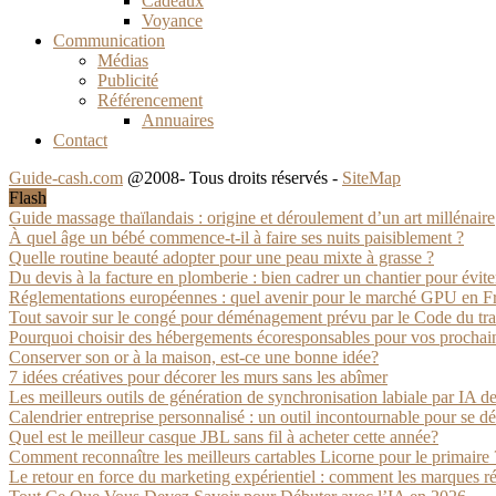
Cadeaux
Voyance
Communication
Médias
Publicité
Référencement
Annuaires
Contact
Guide-cash.com
@2008- Tous droits réservés -
SiteMap
Flash
Guide massage thaïlandais : origine et déroulement d’un art millénaire
À quel âge un bébé commence-t-il à faire ses nuits paisiblement ?
Quelle routine beauté adopter pour une peau mixte à grasse ?
Du devis à la facture en plomberie : bien cadrer un chantier pour éviter 
Réglementations européennes : quel avenir pour le marché GPU en F
Tout savoir sur le congé pour déménagement prévu par le Code du tra
Pourquoi choisir des hébergements écoresponsables pour vos prochai
Conserver son or à la maison, est-ce une bonne idée?
7 idées créatives pour décorer les murs sans les abîmer
Les meilleurs outils de génération de synchronisation labiale par IA d
Calendrier entreprise personnalisé : un outil incontournable pour se 
Quel est le meilleur casque JBL sans fil à acheter cette année?
Comment reconnaître les meilleurs cartables Licorne pour le primaire 
Le retour en force du marketing expérientiel : comment les marques ré