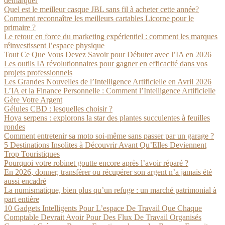
démarquer
Quel est le meilleur casque JBL sans fil à acheter cette année?
Comment reconnaître les meilleurs cartables Licorne pour le
primaire ?
Le retour en force du marketing expérientiel : comment les marques
réinvestissent l’espace physique
Tout Ce Que Vous Devez Savoir pour Débuter avec l’IA en 2026
Les outils IA révolutionnaires pour gagner en efficacité dans vos
projets professionnels
Les Grandes Nouvelles de l’Intelligence Artificielle en Avril 2026
L’IA et la Finance Personnelle : Comment l’Intelligence Artificielle
Gère Votre Argent
Gélules CBD : lesquelles choisir ?
Hoya serpens : explorons la star des plantes succulentes à feuilles
rondes
Comment entretenir sa moto soi-même sans passer par un garage ?
5 Destinations Insolites à Découvrir Avant Qu’Elles Deviennent
Trop Touristiques
Pourquoi votre robinet goutte encore après l’avoir réparé ?
En 2026, donner, transférer ou récupérer son argent n’a jamais été
aussi encadré
La numismatique, bien plus qu’un refuge : un marché patrimonial à
part entière
10 Gadgets Intelligents Pour L’espace De Travail Que Chaque
Comptable Devrait Avoir Pour Des Flux De Travail Organisés