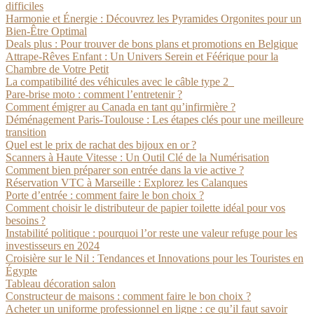
difficiles
Harmonie et Énergie : Découvrez les Pyramides Orgonites pour un
Bien-Être Optimal
Deals plus : Pour trouver de bons plans et promotions en Belgique
Attrape-Rêves Enfant : Un Univers Serein et Féérique pour la
Chambre de Votre Petit
La compatibilité des véhicules avec le câble type 2
Pare-brise moto : comment l’entretenir ?
Comment émigrer au Canada en tant qu’infirmière ?
Déménagement Paris-Toulouse : Les étapes clés pour une meilleure
transition
Quel est le prix de rachat des bijoux en or ?
Scanners à Haute Vitesse : Un Outil Clé de la Numérisation
Comment bien préparer son entrée dans la vie active ?
Réservation VTC à Marseille : Explorez les Calanques
Porte d’entrée : comment faire le bon choix ?
Comment choisir le distributeur de papier toilette idéal pour vos
besoins ?
Instabilité politique : pourquoi l’or reste une valeur refuge pour les
investisseurs en 2024
Croisière sur le Nil : Tendances et Innovations pour les Touristes en
Égypte
Tableau décoration salon
Constructeur de maisons : comment faire le bon choix ?
Acheter un uniforme professionnel en ligne : ce qu’il faut savoir