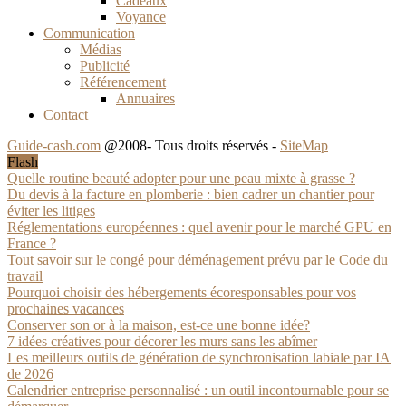
Cadeaux
Voyance
Communication
Médias
Publicité
Référencement
Annuaires
Contact
Guide-cash.com
@2008- Tous droits réservés -
SiteMap
Flash
Quelle routine beauté adopter pour une peau mixte à grasse ?
Du devis à la facture en plomberie : bien cadrer un chantier pour
éviter les litiges
Réglementations européennes : quel avenir pour le marché GPU en
France ?
Tout savoir sur le congé pour déménagement prévu par le Code du
travail
Pourquoi choisir des hébergements écoresponsables pour vos
prochaines vacances
Conserver son or à la maison, est-ce une bonne idée?
7 idées créatives pour décorer les murs sans les abîmer
Les meilleurs outils de génération de synchronisation labiale par IA
de 2026
Calendrier entreprise personnalisé : un outil incontournable pour se