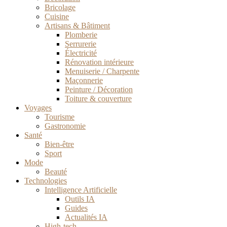
Bricolage
Cuisine
Artisans & Bâtiment
Plomberie
Serrurerie
Électricité
Rénovation intérieure
Menuiserie / Charpente
Maçonnerie
Peinture / Décoration
Toiture & couverture
Voyages
Tourisme
Gastronomie
Santé
Bien-être
Sport
Mode
Beauté
Technologies
Intelligence Artificielle
Outils IA
Guides
Actualités IA
High-tech