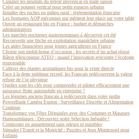
Cuisiner les produits du terroir provençal en toute saison
Créer un potager vertical pour petits espaces urbains
Installer des ruches en milieu rural : réglementation française
Les fromages AOP méconnus qui méritent leur place sur votre table
Ouvrir un restaurant bio en France : budget et démarches
administratives
Les marchés nocturnes gastronomiques à découvrir cet été
Reconvertir une friche en exploitation maraîchère urbaine
Les aides financières pour jeunes agriculteurs en France
Choisir son mobil-home d’occasion : les secrets d’un achat réussi
Bâton télescopique ATEQ : quand l’innovation rencontre l’écologie
responsable
Cultiver des plantes aromatiques bio pour la vente directe
Face à la dette publique record, les Français redécouvrent la valeur
refuge de l’or physique
Quelles sont les clés pour comprendre et piloter efficacement une
assurance flotte automobile en entreprise ?
Les légumes anciens français à redécouvrir dans votre jardin
PowerBank Caméra Espion : Surveillance Discrète et Alimentation
Continue
Transformez vos Fêtes Déguisées avec des Costumes et Masques
Humouristiques : Découvrez notre Sélection Inégalée !
Composter en appartement sans odeurs ni nuisibles
Stimuler l’Esprit et la Motricité : Puzzles et Jeux Montessori pour
Enfants