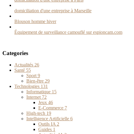
domiciliation d'une entreprise à Marseille
Blouson homme hiver
Équipement de surveillance camouflé sur espioncam.com
Categories
Actualités
26
Santé
55
Sport
9
Bien-être
29
Technologies
131
Informatique
15
Internet
72
Jeux
46
E-Commerce
7
High-tech
19
Intelligence Artificielle
6
Outils IA
2
Guides
1