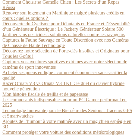
Comment Choisir sa Gamelle Chien : Les Secrets d’un Repas
Réussi
Rénover son logement en Martinique malgré plusieurs crédits en
cours : quelles options ?
Découverte du Cyclisme pour Débutants en France et l’Essentialité
d’un Générateur Électrique : Le Jackery Générateur Solaire 500
Jardiner sans pesticides : solutions naturelles contre les ravageurs
Capturez la Faune Sauvage en Toute Discrétion avec nos Caméras
de Chasse de Haute Technologie
Découvrez notre sélection de Porte-clés Insolites et Originaux pour
Tous les Goûts !
Capturez vos aventures sportives extrêmes avec notre sélection de
caméras de sport innovantes
Acheter ses pneus en ligne : comment économiser sans sacrifier la
qualité
Razer Ornata V3 vs Ornata V3 TKL : le duel du clavier hybride
nouvelle génération
Mon histoire fiscale de treillis et de paperasse
Les composants indispensables pour un PC Gamer performant en
2025
Technologie Innovante pour le Bien-être des Seniors : Traceurs GPS
et Smartwatches
Ajoutez de l’humour à votre matinée avec un mug chien espiègle en
3D
Comment protéger votre voiture des conditions météorologiques