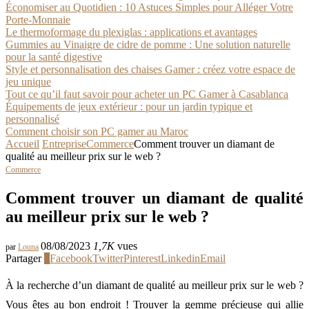
Économiser au Quotidien : 10 Astuces Simples pour Alléger Votre
Porte-Monnaie
Le thermoformage du plexiglas : applications et avantages
Gummies au Vinaigre de cidre de pomme : Une solution naturelle
pour la santé digestive
Style et personnalisation des chaises Gamer : créez votre espace de
jeu unique
Tout ce qu’il faut savoir pour acheter un PC Gamer à Casablanca
Équipements de jeux extérieur : pour un jardin typique et
personnalisé
Comment choisir son PC gamer au Maroc
Accueil
Entreprise
Commerce
Comment trouver un diamant de
qualité au meilleur prix sur le web ?
Commerce
Comment trouver un diamant de qualité
au meilleur prix sur le web ?
08/08/2023
1,7K
vues
par
Louna
Partager
0
Facebook
Twitter
Pinterest
Linkedin
Email
À la recherche d’un diamant de qualité au meilleur prix sur le web ?
Vous êtes au bon endroit ! Trouver la gemme précieuse qui allie