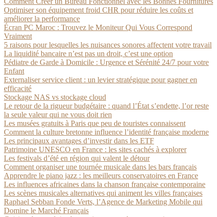
Comment Créer un Bureau Fonctionnel avec les Bonnes Fournitures
Optimiser son équipement froid CHR pour réduire les coûts et
améliorer la performance
Écran PC Maroc : Trouvez le Moniteur Qui Vous Correspond
Vraiment
5 raisons pour lesquelles les nuisances sonores affectent votre travail
La liquidité bancaire n’est pas un droit, c’est une option
Pédiatre de Garde à Domicile : Urgence et Sérénité 24/7 pour votre
Enfant
Externaliser service client : un levier stratégique pour gagner en
efficacité
Stockage NAS vs stockage cloud
Le retour de la rigueur budgétaire : quand l’État s’endette, l’or reste
la seule valeur qui ne vous doit rien
Les musées gratuits à Paris que peu de touristes connaissent
Comment la culture bretonne influence l’identité française moderne
Les principaux avantages d’investir dans les ETF
Patrimoine UNESCO en France : les sites cachés à explorer
Les festivals d’été en région qui valent le détour
Comment organiser une tournée musicale dans les bars français
Apprendre le piano jazz : les meilleurs conservatoires en France
Les influences africaines dans la chanson française contemporaine
Les scènes musicales alternatives qui animent les villes françaises
Raphael Sebban Fonde Verts, l’Agence de Marketing Mobile qui
Domine le Marché Français