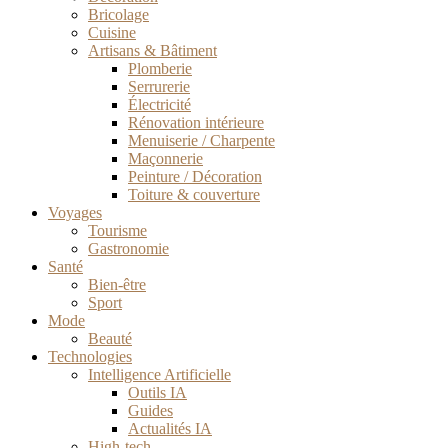
Bricolage
Cuisine
Artisans & Bâtiment
Plomberie
Serrurerie
Électricité
Rénovation intérieure
Menuiserie / Charpente
Maçonnerie
Peinture / Décoration
Toiture & couverture
Voyages
Tourisme
Gastronomie
Santé
Bien-être
Sport
Mode
Beauté
Technologies
Intelligence Artificielle
Outils IA
Guides
Actualités IA
High-tech