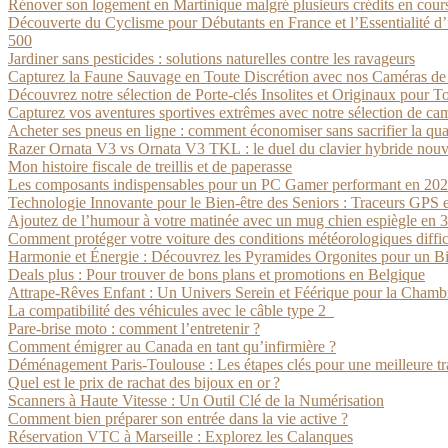
Rénover son logement en Martinique malgré plusieurs crédits en cours
Découverte du Cyclisme pour Débutants en France et l’Essentialité d’
500
Jardiner sans pesticides : solutions naturelles contre les ravageurs
Capturez la Faune Sauvage en Toute Discrétion avec nos Caméras d
Découvrez notre sélection de Porte-clés Insolites et Originaux pour To
Capturez vos aventures sportives extrêmes avec notre sélection de ca
Acheter ses pneus en ligne : comment économiser sans sacrifier la qua
Razer Ornata V3 vs Ornata V3 TKL : le duel du clavier hybride nouv
Mon histoire fiscale de treillis et de paperasse
Les composants indispensables pour un PC Gamer performant en 20
Technologie Innovante pour le Bien-être des Seniors : Traceurs GPS 
Ajoutez de l’humour à votre matinée avec un mug chien espiègle en 
Comment protéger votre voiture des conditions météorologiques diffic
Harmonie et Énergie : Découvrez les Pyramides Orgonites pour un B
Deals plus : Pour trouver de bons plans et promotions en Belgique
Attrape-Rêves Enfant : Un Univers Serein et Féérique pour la Chambr
La compatibilité des véhicules avec le câble type 2
Pare-brise moto : comment l’entretenir ?
Comment émigrer au Canada en tant qu’infirmière ?
Déménagement Paris-Toulouse : Les étapes clés pour une meilleure tr
Quel est le prix de rachat des bijoux en or ?
Scanners à Haute Vitesse : Un Outil Clé de la Numérisation
Comment bien préparer son entrée dans la vie active ?
Réservation VTC à Marseille : Explorez les Calanques