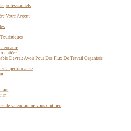
ts professionnels
Gère Votre Argent
des
 Touristiques
si encadré
t entière
able Devrait Avoir Pour Des Flux De Travail Organisés
rer la performance
nt
nfant
cité
a seule valeur qui ne vous doit rien