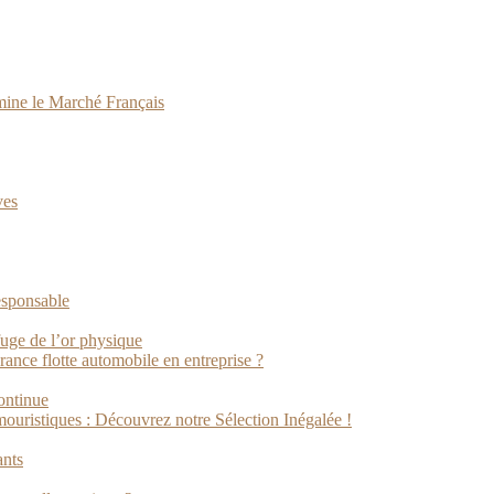
ine le Marché Français
ves
esponsable
fuge de l’or physique
rance flotte automobile en entreprise ?
ontinue
ristiques : Découvrez notre Sélection Inégalée !
ants