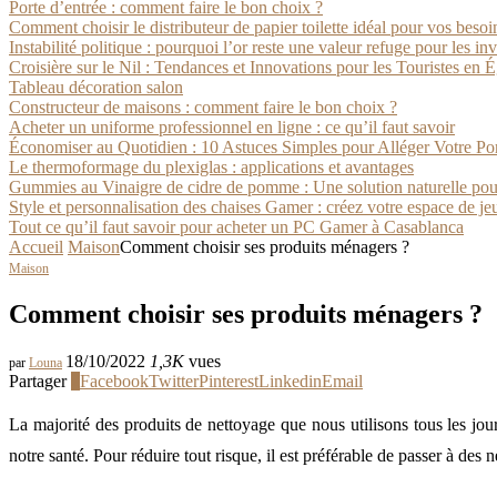
Porte d’entrée : comment faire le bon choix ?
Comment choisir le distributeur de papier toilette idéal pour vos besoi
Instabilité politique : pourquoi l’or reste une valeur refuge pour les in
Croisière sur le Nil : Tendances et Innovations pour les Touristes en 
Tableau décoration salon
Constructeur de maisons : comment faire le bon choix ?
Acheter un uniforme professionnel en ligne : ce qu’il faut savoir
Économiser au Quotidien : 10 Astuces Simples pour Alléger Votre P
Le thermoformage du plexiglas : applications et avantages
Gummies au Vinaigre de cidre de pomme : Une solution naturelle pour
Style et personnalisation des chaises Gamer : créez votre espace de je
Tout ce qu’il faut savoir pour acheter un PC Gamer à Casablanca
Accueil
Maison
Comment choisir ses produits ménagers ?
Maison
Comment choisir ses produits ménagers ?
18/10/2022
1,3K
vues
par
Louna
Partager
2
Facebook
Twitter
Pinterest
Linkedin
Email
La majorité des produits de nettoyage que nous utilisons tous les jou
notre santé. Pour réduire tout risque, il est préférable de passer à des