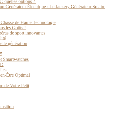
 : quelles options ?
un Générateur Électrique : Le Jackery Générateur Solaire
e Chasse de Haute Technologie
us les Goûts !
méras de sport innovantes
lité
elle génération
25
et Smartwatches
3D
iles
ien-Être Optimal
e de Votre Petit
ansition