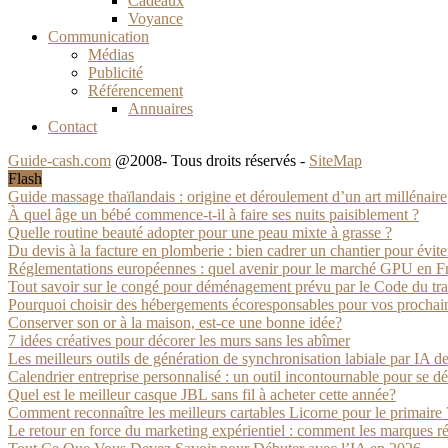
Cadeaux
Voyance
Communication
Médias
Publicité
Référencement
Annuaires
Contact
Guide-cash.com
@2008- Tous droits réservés -
SiteMap
Flash
Guide massage thaïlandais : origine et déroulement d’un art millénaire
À quel âge un bébé commence-t-il à faire ses nuits paisiblement ?
Quelle routine beauté adopter pour une peau mixte à grasse ?
Du devis à la facture en plomberie : bien cadrer un chantier pour éviter 
Réglementations européennes : quel avenir pour le marché GPU en F
Tout savoir sur le congé pour déménagement prévu par le Code du tra
Pourquoi choisir des hébergements écoresponsables pour vos prochai
Conserver son or à la maison, est-ce une bonne idée?
7 idées créatives pour décorer les murs sans les abîmer
Les meilleurs outils de génération de synchronisation labiale par IA d
Calendrier entreprise personnalisé : un outil incontournable pour se 
Quel est le meilleur casque JBL sans fil à acheter cette année?
Comment reconnaître les meilleurs cartables Licorne pour le primaire 
Le retour en force du marketing expérientiel : comment les marques ré