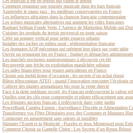
Les festivals d’été en région qui valent le détour
Comment organiser une tournée musicale dans les bars français
Apprendre le piano jazz : les meilleurs conservatoires en France
Les influences africaines dans la chanson française contemporaine
Les scènes musicales alternatives qui animent les villes françaises
Raphael Sebban Fonde Verts, l’Agence de Marketing Mobile qui Dom
Cuisiner les produits du terroir provençal en toute saison
Créer un potager vertical pour petits espaces urbains
Installer des ruches en milieu rural : réglementation française
Les fromages AOP méconnus qui méritent leur place sur votre table
Ouvrir un restaurant bio en France : budget et démarches administrati
Les marchés nocturnes gastronomiques à découvrir cet été
Reconvertir une friche en exploitation maraîchère urbaine
Les aides financières pour jeunes agriculteurs en France
Choisir son mobil-home d’occasion : les secrets d’un achat réussi
Bâton télescopique ATEQ : quand l’innovation rencontre l’écologie r
Cultiver des plantes aromatiques bio pour la vente directe
Face à la dette publique record, les Français redécouvrent la valeur re
Quelles sont les clés pour comprendre et piloter efficacement une assu
Les légumes anciens français à redécouvrir dans votre jardin
PowerBank Caméra Espion : Surveillance Discrète et Alimentation C
Transformez vos Fêtes Déguisées avec des Costumes et Masques Humou
Composter en appartement sans odeurs ni nuisibles
Stimuler l’Esprit et la Motricité : Puzzles et Jeux Montessori pour Enf
Comment Choisir sa Gamelle Chien : Les Secrets d’un Repas Réussi