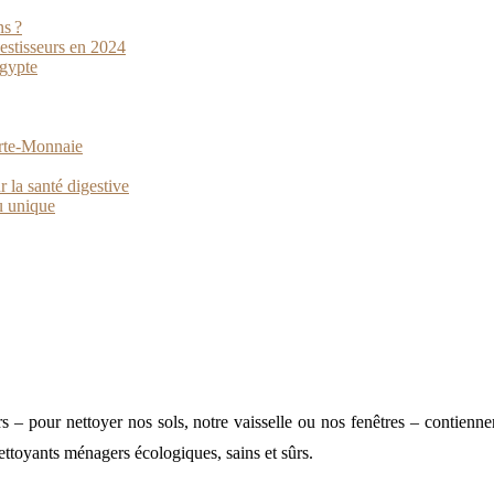
ns ?
vestisseurs en 2024
Égypte
orte-Monnaie
 la santé digestive
u unique
rs – pour nettoyer nos sols, notre vaisselle ou nos fenêtres – contienn
 nettoyants ménagers écologiques, sains et sûrs.