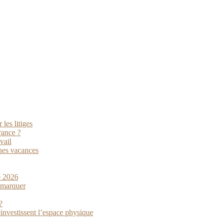
les litiges
rance ?
vail
nes vacances
e 2026
démarquer
?
investissent l’espace physique