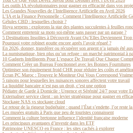
Tout Ce Que Vous Devez Savoir pour Débuter avec l’IA en 2026
Les outils IA révolutionnaires pour gagner en efficacité dans vos proje
Les Grandes Nouvelles de l’Intelligence Artificielle en Avril 2026
L’IA et la Finance Personnelle : Comment l’Intelligence Artificielle 
Gélules CBD : lesquelles choisir ?
Hoya serpens : explorons la star des plantes succulentes à feuilles ron
Comment entretenir sa moto soi-même sans passer par un garage ?
5 Destinations Insolites à Découvrir Avant Qu’Elles Deviennent Trop
Pourquoi votre robinet goutte encore après l’avoir réparé ?
En 2026, donner, transférer ou récupérer son argent n’a jamais été aus
La numismatique, bien plus qu’un refuge : un marché patrimonial à par
10 Gadgets Intelligents Pour L’espace De Travail Que Chaque Compt
Comment Créer un Bureau Fonctionnel avec les Bonnes Fournitures
Optimiser son équipement froid CHR pour réduire les coûts et amélio
Écran PC Maroc : Trouvez le Moniteur Qui Vous Correspond Vraime
5 raisons pour lesquelles les nuisances sonores affectent votre travail
La liquidité bancaire n’est pas un droit, c’est une option
Pédiatre de Garde à Domicile : Urgence et Sérénité 24/7 pour votre E
Externaliser service client : un levier stratégique pour gagner en effica
Stockage NAS vs stockage cloud
Le retour de la rigueur budgétaire : quand l’État s’endette, l’or reste l
Les musées gratuits à Paris que peu de touristes connaissent
Comment la culture bretonne influence l’identité française moderne
Les principaux avantages d’investir dans les ETF
Patrimoine UNESCO en France : les sites cachés à explorer