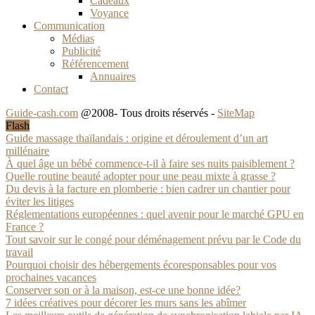
Cadeaux
Voyance
Communication
Médias
Publicité
Référencement
Annuaires
Contact
Guide-cash.com
@2008- Tous droits réservés -
SiteMap
Flash
Guide massage thaïlandais : origine et déroulement d’un art
millénaire
À quel âge un bébé commence-t-il à faire ses nuits paisiblement ?
Quelle routine beauté adopter pour une peau mixte à grasse ?
Du devis à la facture en plomberie : bien cadrer un chantier pour
éviter les litiges
Réglementations européennes : quel avenir pour le marché GPU en
France ?
Tout savoir sur le congé pour déménagement prévu par le Code du
travail
Pourquoi choisir des hébergements écoresponsables pour vos
prochaines vacances
Conserver son or à la maison, est-ce une bonne idée?
7 idées créatives pour décorer les murs sans les abîmer