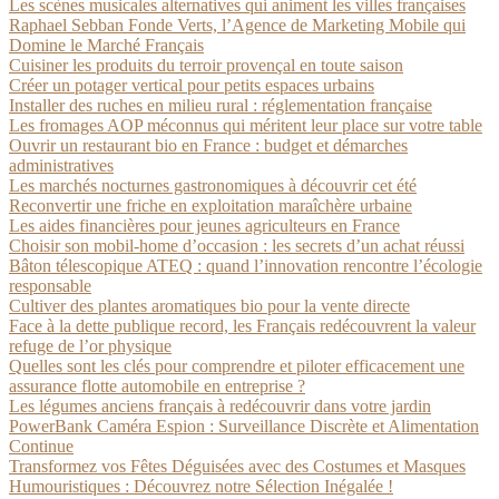
Les scènes musicales alternatives qui animent les villes françaises
Raphael Sebban Fonde Verts, l’Agence de Marketing Mobile qui
Domine le Marché Français
Cuisiner les produits du terroir provençal en toute saison
Créer un potager vertical pour petits espaces urbains
Installer des ruches en milieu rural : réglementation française
Les fromages AOP méconnus qui méritent leur place sur votre table
Ouvrir un restaurant bio en France : budget et démarches
administratives
Les marchés nocturnes gastronomiques à découvrir cet été
Reconvertir une friche en exploitation maraîchère urbaine
Les aides financières pour jeunes agriculteurs en France
Choisir son mobil-home d’occasion : les secrets d’un achat réussi
Bâton télescopique ATEQ : quand l’innovation rencontre l’écologie
responsable
Cultiver des plantes aromatiques bio pour la vente directe
Face à la dette publique record, les Français redécouvrent la valeur
refuge de l’or physique
Quelles sont les clés pour comprendre et piloter efficacement une
assurance flotte automobile en entreprise ?
Les légumes anciens français à redécouvrir dans votre jardin
PowerBank Caméra Espion : Surveillance Discrète et Alimentation
Continue
Transformez vos Fêtes Déguisées avec des Costumes et Masques
Humouristiques : Découvrez notre Sélection Inégalée !