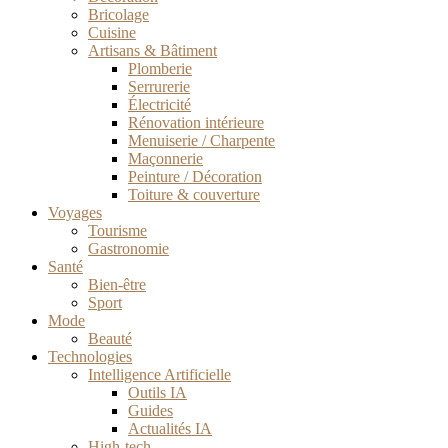
Bricolage
Cuisine
Artisans & Bâtiment
Plomberie
Serrurerie
Électricité
Rénovation intérieure
Menuiserie / Charpente
Maçonnerie
Peinture / Décoration
Toiture & couverture
Voyages
Tourisme
Gastronomie
Santé
Bien-être
Sport
Mode
Beauté
Technologies
Intelligence Artificielle
Outils IA
Guides
Actualités IA
High-tech