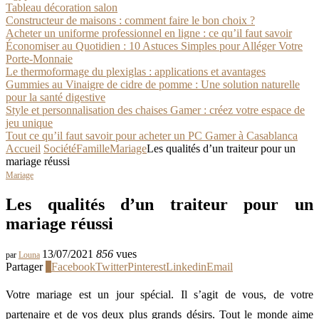
Tableau décoration salon
Constructeur de maisons : comment faire le bon choix ?
Acheter un uniforme professionnel en ligne : ce qu’il faut savoir
Économiser au Quotidien : 10 Astuces Simples pour Alléger Votre
Porte-Monnaie
Le thermoformage du plexiglas : applications et avantages
Gummies au Vinaigre de cidre de pomme : Une solution naturelle
pour la santé digestive
Style et personnalisation des chaises Gamer : créez votre espace de
jeu unique
Tout ce qu’il faut savoir pour acheter un PC Gamer à Casablanca
Accueil
Société
Famille
Mariage
Les qualités d’un traiteur pour un
mariage réussi
Mariage
Les qualités d’un traiteur pour un
mariage réussi
13/07/2021
856
vues
par
Louna
Partager
0
Facebook
Twitter
Pinterest
Linkedin
Email
Votre mariage est un jour spécial. Il s’agit de vous, de votre
partenaire et de vos deux plus grands désirs. Tout le monde aime