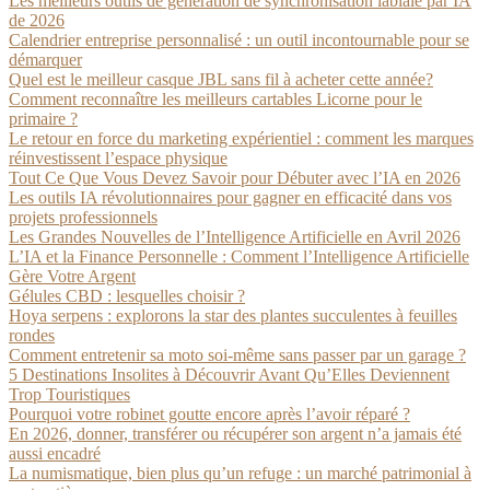
Les meilleurs outils de génération de synchronisation labiale par IA
de 2026
Calendrier entreprise personnalisé : un outil incontournable pour se
démarquer
Quel est le meilleur casque JBL sans fil à acheter cette année?
Comment reconnaître les meilleurs cartables Licorne pour le
primaire ?
Le retour en force du marketing expérientiel : comment les marques
réinvestissent l’espace physique
Tout Ce Que Vous Devez Savoir pour Débuter avec l’IA en 2026
Les outils IA révolutionnaires pour gagner en efficacité dans vos
projets professionnels
Les Grandes Nouvelles de l’Intelligence Artificielle en Avril 2026
L’IA et la Finance Personnelle : Comment l’Intelligence Artificielle
Gère Votre Argent
Gélules CBD : lesquelles choisir ?
Hoya serpens : explorons la star des plantes succulentes à feuilles
rondes
Comment entretenir sa moto soi-même sans passer par un garage ?
5 Destinations Insolites à Découvrir Avant Qu’Elles Deviennent
Trop Touristiques
Pourquoi votre robinet goutte encore après l’avoir réparé ?
En 2026, donner, transférer ou récupérer son argent n’a jamais été
aussi encadré
La numismatique, bien plus qu’un refuge : un marché patrimonial à