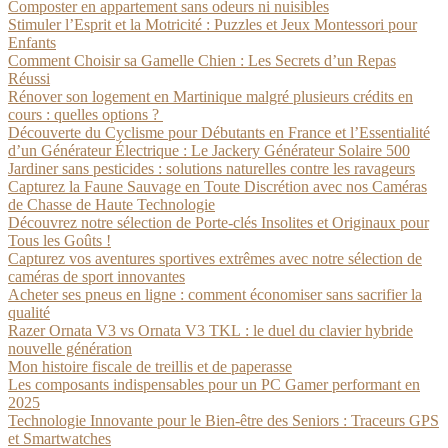
Composter en appartement sans odeurs ni nuisibles
Stimuler l’Esprit et la Motricité : Puzzles et Jeux Montessori pour
Enfants
Comment Choisir sa Gamelle Chien : Les Secrets d’un Repas
Réussi
Rénover son logement en Martinique malgré plusieurs crédits en
cours : quelles options ?
Découverte du Cyclisme pour Débutants en France et l’Essentialité
d’un Générateur Électrique : Le Jackery Générateur Solaire 500
Jardiner sans pesticides : solutions naturelles contre les ravageurs
Capturez la Faune Sauvage en Toute Discrétion avec nos Caméras
de Chasse de Haute Technologie
Découvrez notre sélection de Porte-clés Insolites et Originaux pour
Tous les Goûts !
Capturez vos aventures sportives extrêmes avec notre sélection de
caméras de sport innovantes
Acheter ses pneus en ligne : comment économiser sans sacrifier la
qualité
Razer Ornata V3 vs Ornata V3 TKL : le duel du clavier hybride
nouvelle génération
Mon histoire fiscale de treillis et de paperasse
Les composants indispensables pour un PC Gamer performant en
2025
Technologie Innovante pour le Bien-être des Seniors : Traceurs GPS
et Smartwatches