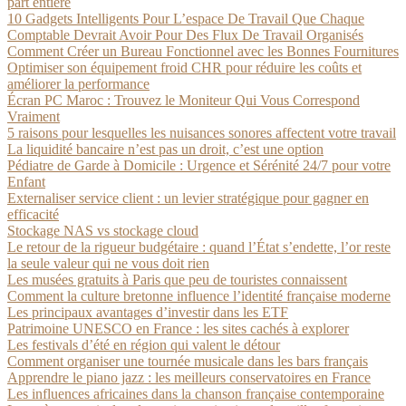
part entière
10 Gadgets Intelligents Pour L’espace De Travail Que Chaque
Comptable Devrait Avoir Pour Des Flux De Travail Organisés
Comment Créer un Bureau Fonctionnel avec les Bonnes Fournitures
Optimiser son équipement froid CHR pour réduire les coûts et
améliorer la performance
Écran PC Maroc : Trouvez le Moniteur Qui Vous Correspond
Vraiment
5 raisons pour lesquelles les nuisances sonores affectent votre travail
La liquidité bancaire n’est pas un droit, c’est une option
Pédiatre de Garde à Domicile : Urgence et Sérénité 24/7 pour votre
Enfant
Externaliser service client : un levier stratégique pour gagner en
efficacité
Stockage NAS vs stockage cloud
Le retour de la rigueur budgétaire : quand l’État s’endette, l’or reste
la seule valeur qui ne vous doit rien
Les musées gratuits à Paris que peu de touristes connaissent
Comment la culture bretonne influence l’identité française moderne
Les principaux avantages d’investir dans les ETF
Patrimoine UNESCO en France : les sites cachés à explorer
Les festivals d’été en région qui valent le détour
Comment organiser une tournée musicale dans les bars français
Apprendre le piano jazz : les meilleurs conservatoires en France
Les influences africaines dans la chanson française contemporaine