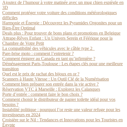
Ajoutez de l’humour à votre matinée avec un mug chien espiègle en
3D
Comment protéger votre voiture des conditions météorologiques
difficiles
Harmonie et Énergie : Découvrez les Pyramides Orgonites pour un
Bien-Être Optimal
Deals plus : Pour trouver de bons plans et promotions en Belgique
Attrape-Rêves Enfant : Un Univers Serein et Féérique pour la
Chambre de Votre Petit
La compatibilité des véhicules avec le câble type 2
Pare-brise moto : comment l’entretenir ?
Comment émigrer au Canada en tant qu’infirmière ?
Déménagement Paris-Toulouse : Les étapes clés pour une meilleure
transition
Quel est le prix de rachat des bijoux en or ?
Scanners à Haute Vitesse : Un Outil Clé de la Numérisation
Comment bien préparer son entrée dans la vie active ?
Réservation VTC à Marseille : Explorez les Calanques
Porte d’entrée : comment faire le bon choix ?
Comment choisir le distributeur de papier toilette idéal pour vos
besoins ?
Instabilité politique : pourquoi l’or reste une valeur refuge pour les
investisseurs en 2024
Croisière sur le Nil : Tendances et Innovations pour les Touristes en
Égypte